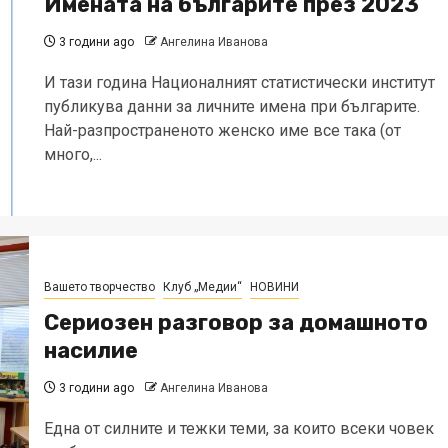
Имената на българите през 2023
3 години ago
Ангелина Иванова
И тази година Националният статистически институт
публикува данни за личните имена при българите.
Най-разпространеното женско име все така (от
много,...
Вашето творчество
Клуб „Медии“
НОВИНИ
Сериозен разговор за домашното
насилие
3 години ago
Ангелина Иванова
Една от силните и тежки теми, за които всеки човек