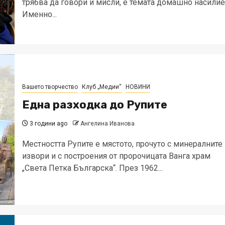
трябва да говори и мисли, е темата домашно насилие
Именно...
Вашето творчество
Клуб „Медии“
НОВИНИ
Една разходка до Рупите
3 години ago
Ангелина Иванова
Местността Рупите е мястото, прочуто с минералните
извори и с построения от пророчицата Ванга храм
„Света Петка Българска“. През 1962...