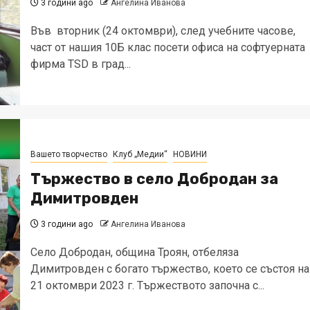
3 години ago
Ангелина Иванова
Във вторник (24 октомври), след учебните часове,
част от нашия 10Б клас посети офиса на софтуерната
фирма TSD в град...
Вашето творчество
Клуб „Медии“
НОВИНИ
Тържество в село Добродан за
Димитровден
3 години ago
Ангелина Иванова
Село Добродан, община Троян, отбеляза
Димитровден с богато тържество, което се състоя на
21 октомври 2023 г. Тържеството започна с...