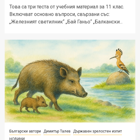
Това са три теста от учебния материал за 11 клас.
Включват основно въпроси, свързани със:
„Железният светилник“ „Бай Ганьо“ „Балкански...
Български автори
Димитър Талев
Държавен зрелостен изпит
НОВИНИ