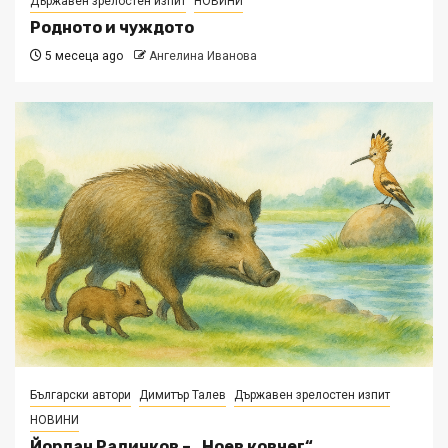
Държавен зрелостен изпит
НОВИНИ
Родното и чуждото
5 месеца ago
Ангелина Иванова
Български автори
Димитър Талев
Държавен зрелостен изпит
НОВИНИ
Йордан Радичков – „Ноев ковчег“