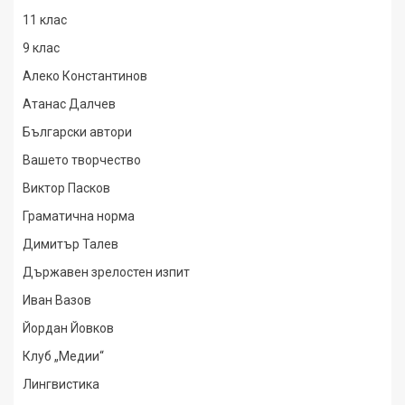
11 клас
9 клас
Алеко Константинов
Атанас Далчев
Български автори
Вашето творчество
Виктор Пасков
Граматична норма
Димитър Талев
Държавен зрелостен изпит
Иван Вазов
Йордан Йовков
Клуб „Медии“
Лингвистика