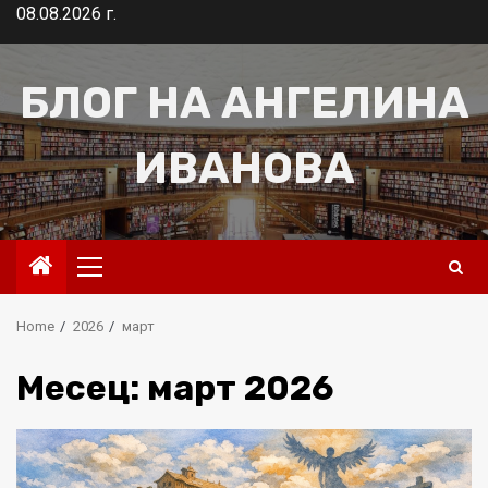
Skip
08.08.2026 г.
to
content
БЛОГ НА АНГЕЛИНА
ИВАНОВА
Primary
Menu
Home
2026
март
Месец:
март 2026