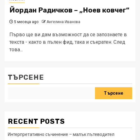
Йордан Радичков – „Ноев ковчег“
5 месеца ago
Ангелина Иванова
Първо ще ви дам възможност да се запознаете в
текста - както в пълен фид, така и съкратен. След
това...
ТЪРСЕНЕ
Търсене
RECENT POSTS
Интерпретативно съчинение – малък пътеводител