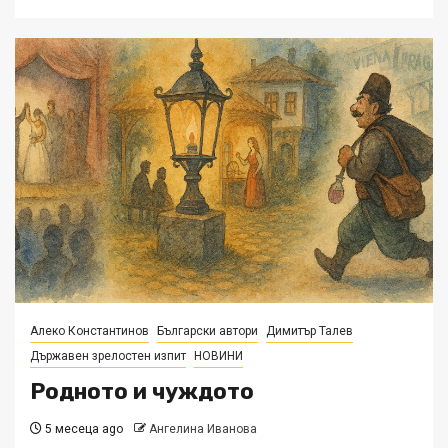
Алеко Константинов
Български автори
Димитър Талев
Държавен зрелостен изпит
НОВИНИ
Родното и чуждото
5 месеца ago
Ангелина Иванова