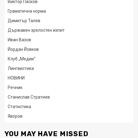
Виктор Пасков
Граматична норма
Димитър Талев
Държавен зрелостен изпит
Иван Вазов
Йордан Йовков
Клуб „Медии“
Лингвистика
НОВИНИ
Речник
Станислав Стратиев
Статистика
Яворов
YOU MAY HAVE MISSED