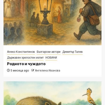
Алеко Константинов
Български автори
Димитър Талев
Държавен зрелостен изпит
НОВИНИ
Родното и чуждото
5 месеца ago
Ангелина Иванова