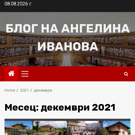
Skip
08.08.2026 г.
to
content
БЛОГ НА АНГЕЛИНА
ИВАНОВА
Primary
Menu
Home
2021
декември
Месец:
декември 2021