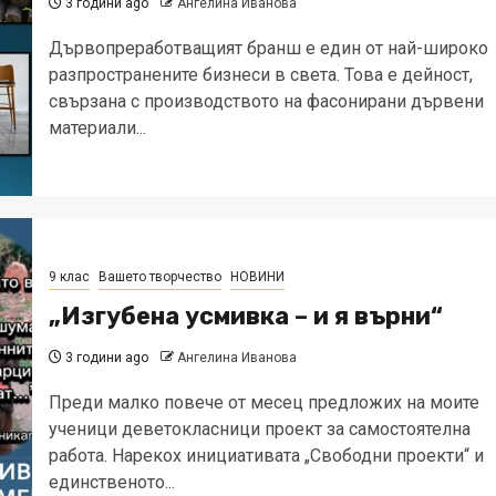
3 години ago
Ангелина Иванова
Дървопреработващият бранш е един от най-широко
разпространените бизнеси в света. Това е дейност,
свързана с производството на фасонирани дървени
материали...
9 клас
Вашето творчество
НОВИНИ
„Изгубена усмивка – и я върни“
3 години ago
Ангелина Иванова
Преди малко повече от месец предложих на моите
ученици деветокласници проект за самостоятелна
работа. Нарекох инициативата „Свободни проекти“ и
единственото...