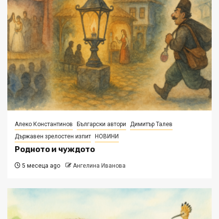
Алеко Константинов
Български автори
Димитър Талев
Държавен зрелостен изпит
НОВИНИ
Родното и чуждото
5 месеца ago
Ангелина Иванова