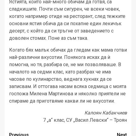
Ястията, които най-много обичам да готвя, са
сладкишите. Почти съм сигурен, че всеки човек,
когато например отиде на ресторант, след тежките
основни ястия обича да си похапне един лекичък
десерт, с който да си тръгне от заведението с
доволен стомах. Поне аз съм така.
Когато бях малък обичах да гледам как мама готви
най-различни вкусотии. Понякога исках да ѝ
помогна, но тя, разбира се, не ми позволяваше. В
началото на седми клас, като разбрах че има
часове по кулинарство, веднага хукнах да се
записвам. И оттогава насам всяка седмица с моята
госпожа Милена Мартинова и няколко приятели не
спираме да приготвяме какви ли не вкусотии.
Калоян Кабакчиев
7 „а“ клас, СУ „Васил Левски“ – Троян
Post
Previous
Next