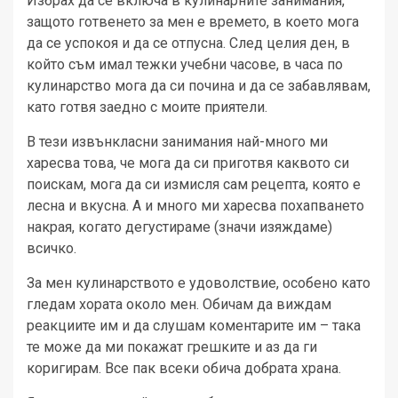
Избрах да се включа в кулинарните занимания,
защото готвенето за мен е времето, в което мога
да се успокоя и да се отпусна. След целия ден, в
който съм имал тежки учебни часове, в часа по
кулинарство мога да си почина и да се забавлявам,
като готвя заедно с моите приятели.
В тези извънкласни занимания най-много ми
харесва това, че мога да си приготвя каквото си
поискам, мога да си измисля сам рецепта, която е
лесна и вкусна. А и много ми харесва похапването
накрая, когато дегустираме (значи изяждаме)
всичко.
За мен кулинарството е удоволствие, особено като
гледам хората около мен. Обичам да виждам
реакциите им и да слушам коментарите им – така
те може да ми покажат грешките и аз да ги
коригирам. Все пак всеки обича добрата храна.