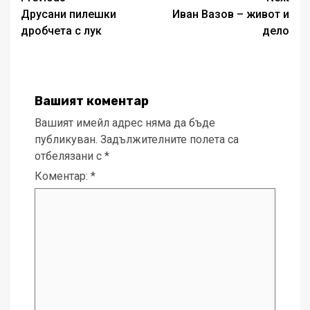
Друсани пилешки
Иван Вазов – живот и
navigation
дробчета с лук
дело
Вашият коментар
Вашият имейл адрес няма да бъде
публикуван.
Задължителните полета са
отбелязани с
*
Коментар:
*