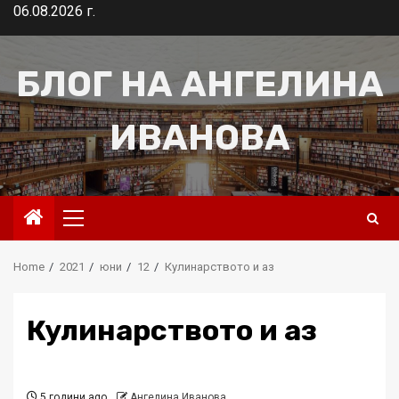
Skip
06.08.2026 г.
to
content
БЛОГ НА АНГЕЛИНА
ИВАНОВА
Primary
Menu
Home
2021
юни
12
Кулинарството и аз
Кулинарството и аз
5 години ago
Ангелина Иванова