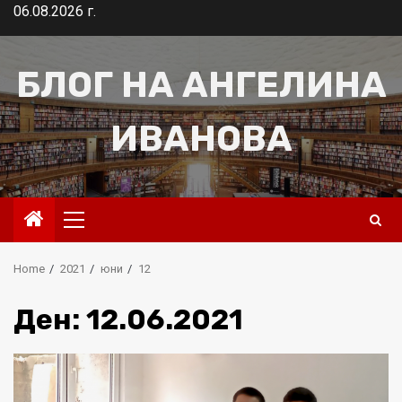
Skip
06.08.2026 г.
to
content
БЛОГ НА АНГЕЛИНА
ИВАНОВА
Primary
Menu
Home
2021
юни
12
Ден:
12.06.2021