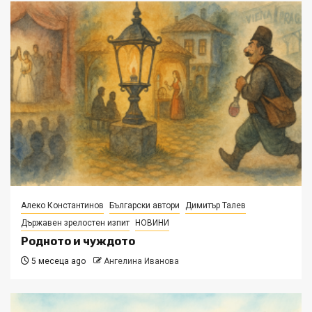
Алеко Константинов
Български автори
Димитър Талев
Държавен зрелостен изпит
НОВИНИ
Родното и чуждото
5 месеца ago
Ангелина Иванова