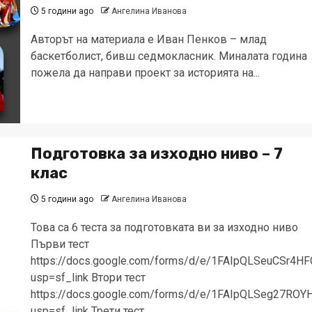
5 години ago
Ангелина Иванова
Авторът на материала е Иван Пенков – млад
баскетболист, бивш седмокласник. Миналата година
пожела да направи проект за историята на...
Подготовка за изходно ниво – 7
клас
5 години ago
Ангелина Иванова
Това са 6 теста за подготовката ви за изходно ниво
Първи тест
https://docs.google.com/forms/d/e/1FAIpQLSeuCSr4
usp=sf_link Втори тест
https://docs.google.com/forms/d/e/1FAIpQLSeg27
usp=sf_link Трети тест