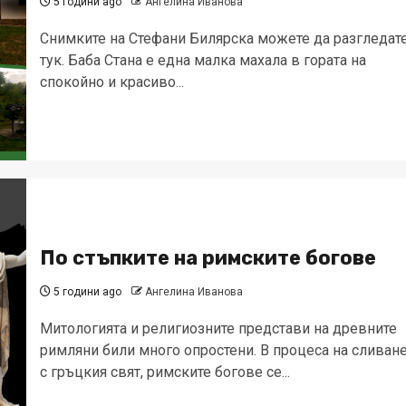
5 години ago
Ангелина Иванова
Снимките на Стефани Билярска можете да разгледат
тук. Баба Стана е една малка махала в гората на
спокойно и красиво...
По стъпките на римските богове
5 години ago
Ангелина Иванова
Митологията и религиозните представи на древните
римляни били много опростени. В процеса на сливан
с гръцкия свят, римските богове се...