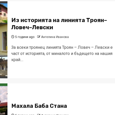
Из историята на линията Троян–
Ловеч–Левски
5 години ago
Ангелина Иванова
За всеки троянец линията Троян – Ловеч – Левски е
част от историята, от миналото и бъдещето на нашия
край....
Махала Баба Стана