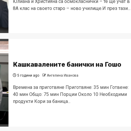
Юлиана и Християна са осмокласнички – те ще учат в
8А клас на своето старо – ново училище.И през тази...
Кашкавалените банички на Гошо
5 години ago
Ангелина Иванова
Времена за приготвяне Приготвяне: 35 мин Готвене:
40 мин Общо: 75 мин Порции Около 10 Необходими
продукти Кори за баница...