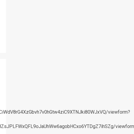
HFCiWdV8rG4XzGbvh7v0hGtw4ziC9XTNJki80WJxVQ/viewform?
ROYHZsJPLFWxQFL9oJaUhWw6agobHCxo6YTDgZ7ihSZg/viewfor