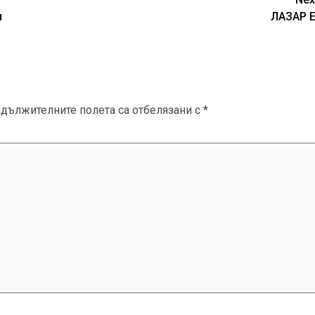
н
ЛАЗАР Е
адължителните полета са отбелязани с
*