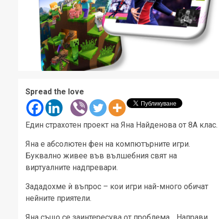
Spread the love
Един страхотен проект на Яна Найденова от 8А клас.
Яна е абсолютен фен на компютърните игри.
Буквално живее във вълшебния свят на
виртуалните надпревари.
Зададохме ѝ въпрос – кои игри най-много обичат
нейните приятели.
Яна също се заинтересува от проблема… Направи