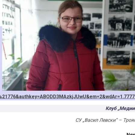
9%21776&authkey=ABODD3MAzkjJUwU&em=2&wdAr=1.7777
Клуб „Медии
СУ „Васил Левски“ – Троя
Nex