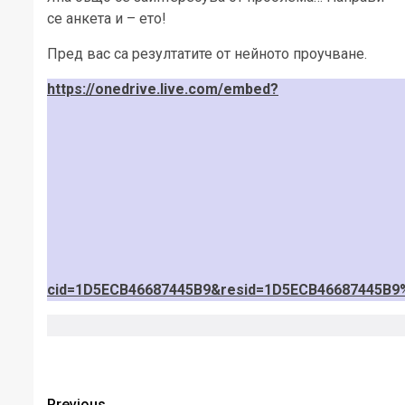
се анкета и – ето!
Пред вас са резултатите от нейното проучване.
https://onedrive.live.com/embed?
cid=1D5ECB46687445B9&resid=1D5ECB46687445B
Previous