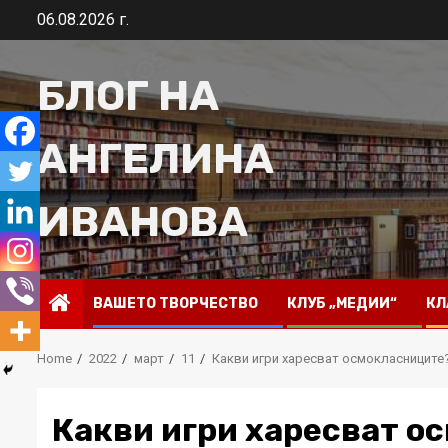
Skip
06.08.2026 г.
to
content
БЛОГ НА
АНГЕЛИНА
ИВАНОВА
ВАШЕТО ТВОРЧЕСТВО
КЛУБ „МЕДИИ“
КЛ
Home
2022
март
11
Какви игри харесват осмокласниците
Какви игри харесват о