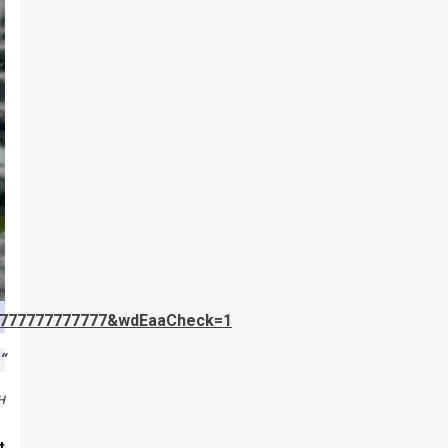
777777777777&wdEaaCheck=1
“
н
t