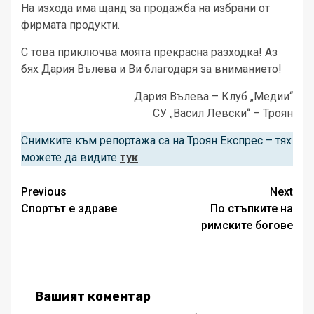
На изхода има щанд за продажба на избрани от
фирмата продукти.
С това приключва моята прекрасна разходка! Аз
бях Дария Вълева и Ви благодаря за вниманието!
Дария Вълева – Клуб „Медии“
СУ „Васил Левски“ – Троян
Снимките към репортажа са на Троян Експрес – тях
можете да видите
тук
.
Post
Previous
Next
Спортът е здраве
По стъпките на
navigation
римските богове
Вашият коментар