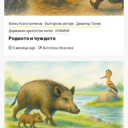
Алеко Константинов
Български автори
Димитър Талев
Държавен зрелостен изпит
НОВИНИ
Родното и чуждото
5 месеца ago
Ангелина Иванова