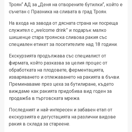
Троян“ АД за „Деня на отворените бутилки“, който е
съчетан с Празника на сливата в град Троян.
На входа на завода от дясната страна ни посреща
служител с „welcome drink” и подарък малко
шишенце стара троянска сливова ракия със
специален етикет за посетителите над 18 години.
Екскурзията продължава със специалист от
фирмата, който разказва за целия процес от
обработката на плодовете, ферментацията,
изваряването и отлежаването на ракията в бъчви.
Преминаваме през цеха за бутилиране, където
виждаме как ракията придобива вид годен за
продажба в търговската мрежа.
Последният и най-интересен и забавен етап от
екскурзията е дегустацията на различни видове
ракия в склада за стареене.