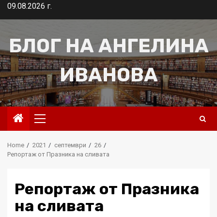
Skip
09.08.2026 г.
to
content
БЛОГ НА АНГЕЛИНА
ИВАНОВА
Primary
Menu
Home
2021
септември
26
Репортаж от Празника на сливата
Репортаж от Празника
на сливата