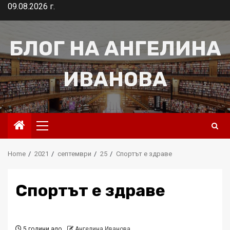
Skip
09.08.2026 г.
to
content
БЛОГ НА АНГЕЛИНА
ИВАНОВА
Primary
Menu
Home
2021
септември
25
Спортът е здраве
Спортът е здраве
5 години ago
Ангелина Иванова