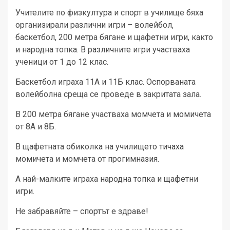
Учителите по физкултура и спорт в училище бяха
организирали различни игри – волейбол,
баскетбол, 200 метра бягане и щафетни игри, както
и народна топка. В различните игри участваха
ученици от 1 до 12 клас.
Баскетбол играха 11А и 11Б клас. Оспорваната
волейболна среща се проведе в закритата зала.
В 200 метра бягане участваха момчета и момичета
от 8А и 8Б.
В щафетната обиколка на училището тичаха
момичета и момчета от прогимназия.
А най-малките играха народна топка и щафетни
игри.
Не забравяйте – спортът е здраве!