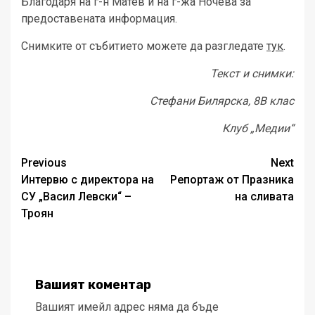
Благодаря на г-н Матев и на г-жа Ночева за
предоставената информация.
Снимките от събитието можете да разгледате
тук
.
Текст и снимки:
Стефани Билярска, 8В клас
Клуб „Медии“
Post
Previous
Next
Интервю с директора на
Репортаж от Празника
navigation
СУ „Васил Левски“ –
на сливата
Троян
Вашият коментар
Вашият имейл адрес няма да бъде