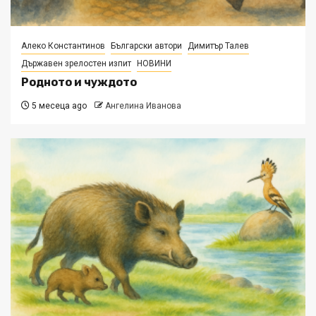
Алеко Константинов
Български автори
Димитър Талев
Държавен зрелостен изпит
НОВИНИ
Родното и чуждото
5 месеца ago
Ангелина Иванова