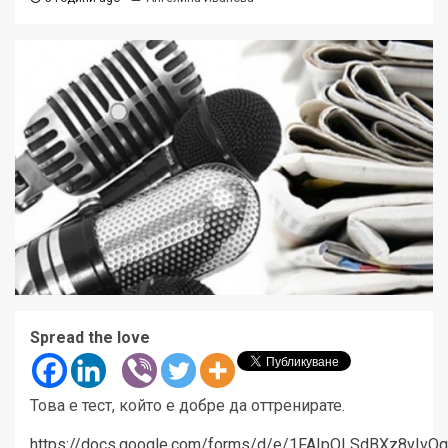
Spread the love
Това е тест, който е добре да оттренирате.
https://docs.google.com/forms/d/e/1FAIpQLSdBXz8vIvQ