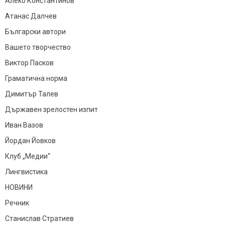
Алеко Константинов
Атанас Далчев
Български автори
Вашето творчество
Виктор Пасков
Граматична норма
Димитър Талев
Държавен зрелостен изпит
Иван Вазов
Йордан Йовков
Клуб „Медии“
Лингвистика
НОВИНИ
Речник
Станислав Стратиев