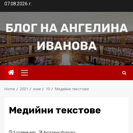
Skip
07.08.2026 г.
to
content
БЛОГ НА АНГЕЛИНА
ИВАНОВА
Primary
Menu
Home
2021
юни
10
Медийни текстове
Медийни текстове
5 години ago
Ангелина Иванова