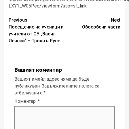
LXY1_W05Peg/viewform?usp=sf_link
Post
Previous
Next
Посещение на ученици и
Обособени части
navigation
учители от СУ „Васил
Левски“ – Троян в Русе
Вашият коментар
Вашият имейл адрес няма да бъде
публикуван.
Задължителните полета са
отбелязани с
*
Коментар:
*