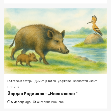
Български автори
Димитър Талев
Държавен зрелостен изпит
НОВИНИ
Йордан Радичков – „Ноев ковчег“
5 месеца ago
Ангелина Иванова