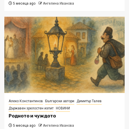
5 месеца ago
Ангелина Иванова
Алеко Константинов
Български автори
Димитър Талев
Държавен зрелостен изпит
НОВИНИ
Родното и чуждото
5 месеца ago
Ангелина Иванова