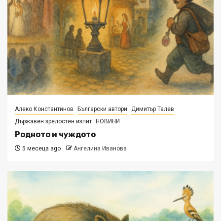
Алеко Константинов
Български автори
Димитър Талев
Държавен зрелостен изпит
НОВИНИ
Родното и чуждото
5 месеца ago
Ангелина Иванова