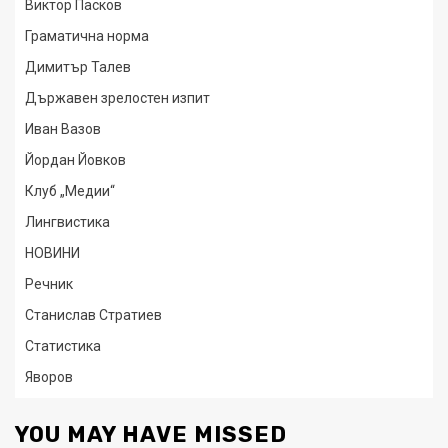
Виктор Пасков
Граматична норма
Димитър Талев
Държавен зрелостен изпит
Иван Вазов
Йордан Йовков
Клуб „Медии“
Лингвистика
НОВИНИ
Речник
Станислав Стратиев
Статистика
Яворов
YOU MAY HAVE MISSED