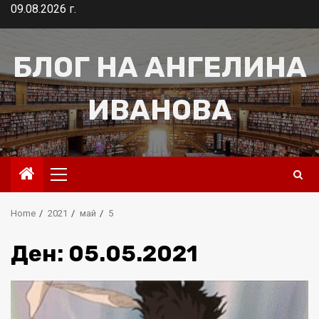
Skip
09.08.2026 г.
to
content
БЛОГ НА АНГЕЛИНА
ИВАНОВА
Primary
Menu
Home
2021
май
5
Ден:
05.05.2021