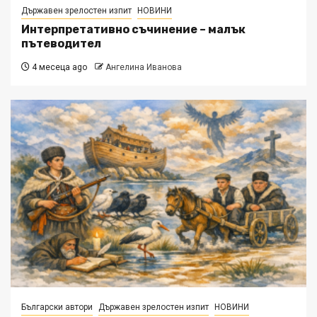
Държавен зрелостен изпит
НОВИНИ
Интерпретативно съчинение – малък
пътеводител
4 месеца ago
Ангелина Иванова
Български автори
Държавен зрелостен изпит
НОВИНИ