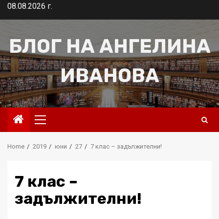
Skip
08.08.2026 г.
to
content
БЛОГ НА АНГЕЛИНА
ИВАНОВА
Primary
Menu
Home
2019
юни
27
7 клас – задължителни!
7 клас –
задължителни!