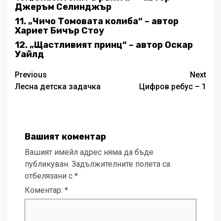
Джеръм Селинджър
11. „Чичо Томовата колиба“ – автор
Хариет Бичър Стоу
12. „Щастливият принц“ – автор Оскар
Уайлд
Post
Previous
Next
Лесна детска задачка
Цифров ребус – 1
navigation
Вашият коментар
Вашият имейл адрес няма да бъде
публикуван.
Задължителните полета са
отбелязани с
*
Коментар:
*