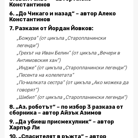
Константинов
6. „До Чикаго и назад“ – автор Алеко
Константинов
7. Разкази от Йордан Йовков:
„Божура“ (от цикъла „Старопланински
легенди“)
„Грехът на Иван Белин“ (от цикъла „Вечери в
Антимовския хан“)
„Индже“ (от цикъла „Старопланински легенди“)
„Песента на колелетата“
„По-малката сестра“ (от цикъла „Ако можеха да
говорят“)
„Шибил“ (от цикъла „Старопланински легенди“)
8. „Аз, роботът“ – по избор 3 разказа от
сборника – автор Айзък Азимов
9. „Да убиеш присмехулник“ – автор
Харпър Ли
10. „Спасителят в ръжта“ – автор