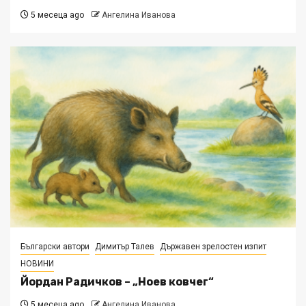
5 месеца ago
Ангелина Иванова
Български автори
Димитър Талев
Държавен зрелостен изпит
НОВИНИ
Йордан Радичков – „Ноев ковчег“
5 месеца ago
Ангелина Иванова