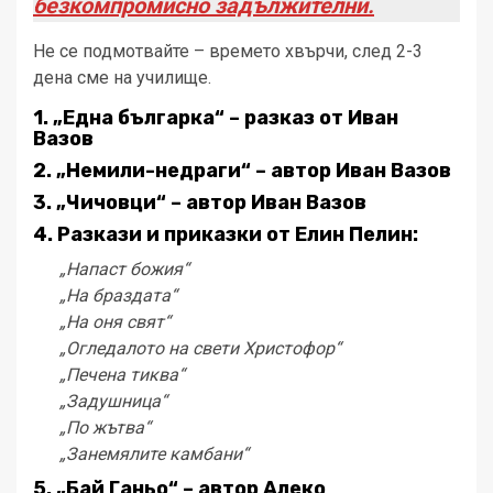
безкомпромисно задължителни.
Не се подмотвайте – времето хвърчи, след 2-3
дена сме на училище.
1. „Една българка“ – разказ от Иван
Вазов
2. „Немили-недраги“ – автор Иван Вазов
3. „Чичовци“ – автор Иван Вазов
4. Разкази и приказки от Елин Пелин:
„Напаст божия“
„На браздата“
„На оня свят“
„Огледалото на свети Христофор“
„Печена тиква“
„Задушница“
„По жътва“
„Занемялите камбани“
5. „Бай Ганьо“ – автор Алеко