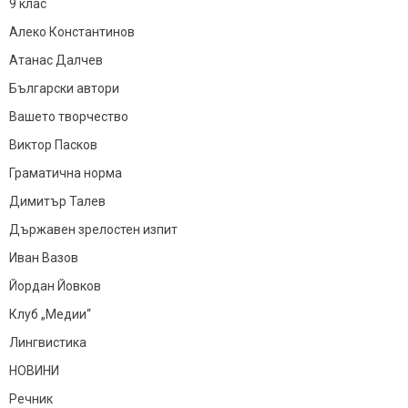
9 клас
Алеко Константинов
Атанас Далчев
Български автори
Вашето творчество
Виктор Пасков
Граматична норма
Димитър Талев
Държавен зрелостен изпит
Иван Вазов
Йордан Йовков
Клуб „Медии“
Лингвистика
НОВИНИ
Речник