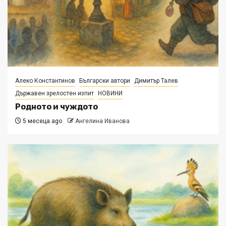
Алеко Константинов
Български автори
Димитър Талев
Държавен зрелостен изпит
НОВИНИ
Родното и чуждото
5 месеца ago
Ангелина Иванова