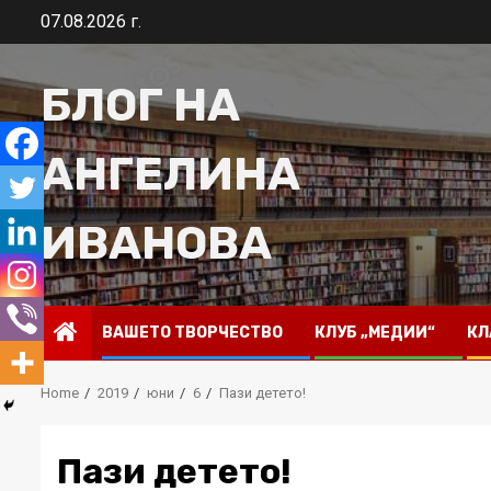
Skip
07.08.2026 г.
to
content
БЛОГ НА
АНГЕЛИНА
ИВАНОВА
ВАШЕТО ТВОРЧЕСТВО
КЛУБ „МЕДИИ“
КЛ
Home
2019
юни
6
Пази детето!
Пази детето!