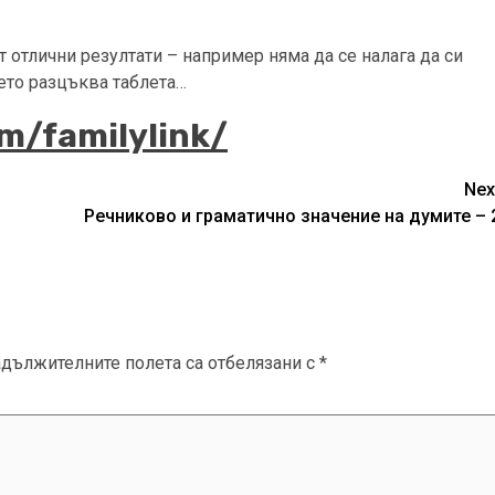
отлични резултати – например няма да се налага да си
пето разцъква таблета…
om/familylink/
Nex
Речниково и граматично значение на думите – 
адължителните полета са отбелязани с
*