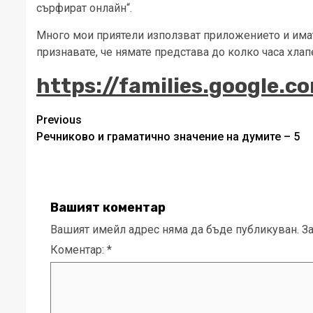
сърфират онлайн“.
Много мои приятели използват приложението и имат 
признавате, че нямате представа до колко часа хла
https://families.google.c
Post
Previous
Речниково и граматично значение на думите – 5
navigation
Вашият коментар
Вашият имейл адрес няма да бъде публикуван.
З
Коментар:
*