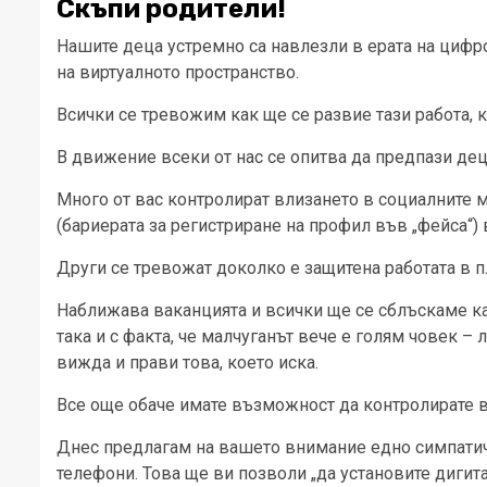
Скъпи родители!
Нашите деца устремно са навлезли в ерата на цифро
на виртуалното пространство.
Всички се тревожим как ще се развие тази работа, 
В движение всеки от нас се опитва да предпази дец
Много от вас контролират влизането в социалните 
(бариерата за регистриране на профил във „фейса“)
Други се тревожат доколко е защитена работата в 
Наближава ваканцията и всички ще се сблъскаме как
така и с факта, че малчуганът вече е голям човек –
вижда и прави това, което иска.
Все още обаче имате възможност да контролирате в 
Днес предлагам на вашето внимание едно симпатичн
телефони. Това ще ви позволи „да установите дигитал