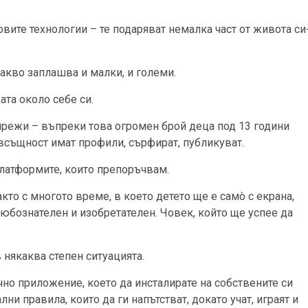
вите технологии – те подаряват немалка част от живота си
какво заплашва и малки, и големи.
ата около себе си.
мрежи – въпреки това огромен брой деца под 13 години
 всъщност имат профили, сърфират, публикуват.
платформите, които препоръчвам.
то с многото време, в което детето ще е самò с екрана,
 любознателен и изобретателен. Човек, който ще успее да
някаква степен ситуацията.
о приложение, което да инсталирате на собствените си
ни правила, които да ги напътстват, докато учат, играят и