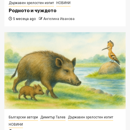
Държавен зрелостен изпит
НОВИНИ
Родното и чуждото
5 месеца ago
Ангелина Иванова
Български автори
Димитър Талев
Държавен зрелостен изпит
НОВИНИ