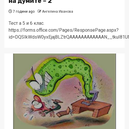
на думите – 2
7 години ago
Ангелина Иванова
Тест а 5 и 6 клас.
https://forms.office.com/Pages/ResponsePage.aspx?
id=DQSIkWdsW0yxEjajBLZtrQAAAAAAAAAAAAN__tkuI81