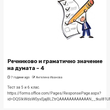
Речниково и граматично значение
на думата – 4
7 години ago
Ангелина Иванова
Тест за 5 и 6 клас.
https://forms.office.com/Pages/ResponsePage.aspx?
id=DQSIkWdsW0yxEjajBLZtrQAAAAAAAAAAAAN__tkuI