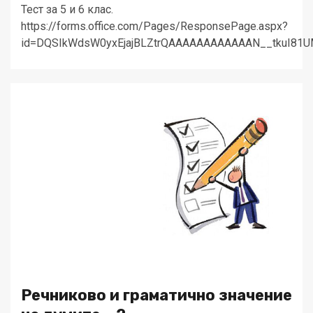
Тест за 5 и 6 клас.
https://forms.office.com/Pages/ResponsePage.aspx?
id=DQSIkWdsW0yxEjajBLZtrQAAAAAAAAAAAAN__tkuI8
Речниково и граматично значение