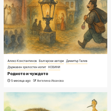
Алеко Константинов
Български автори
Димитър Талев
Държавен зрелостен изпит
НОВИНИ
Родното и чуждото
5 месеца ago
Ангелина Иванова