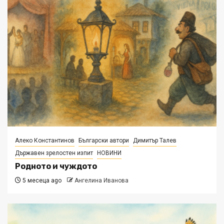
Алеко Константинов
Български автори
Димитър Талев
Държавен зрелостен изпит
НОВИНИ
Родното и чуждото
5 месеца ago
Ангелина Иванова