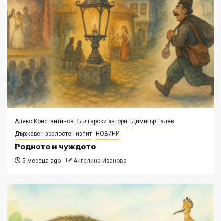
Алеко Константинов
Български автори
Димитър Талев
Държавен зрелостен изпит
НОВИНИ
Родното и чуждото
5 месеца ago
Ангелина Иванова