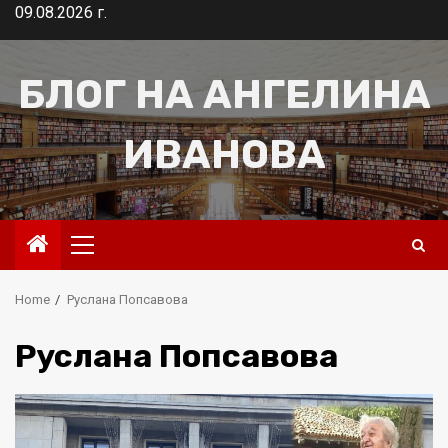
Skip
09.08.2026 г.
to
content
БЛОГ НА АНГЕЛИНА
ИВАНОВА
Primary
Menu
Home
Руслана Попсавова
Руслана Попсавова