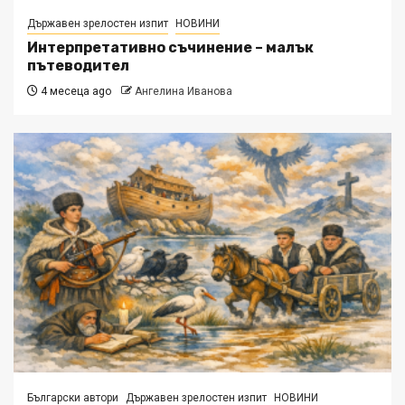
Държавен зрелостен изпит
НОВИНИ
Интерпретативно съчинение – малък
пътеводител
4 месеца ago
Ангелина Иванова
Български автори
Държавен зрелостен изпит
НОВИНИ