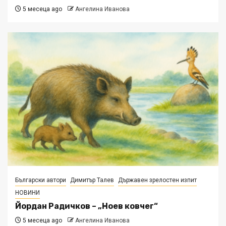
5 месеца ago
Ангелина Иванова
Български автори
Димитър Талев
Държавен зрелостен изпит
НОВИНИ
Йордан Радичков – „Ноев ковчег“
5 месеца ago
Ангелина Иванова