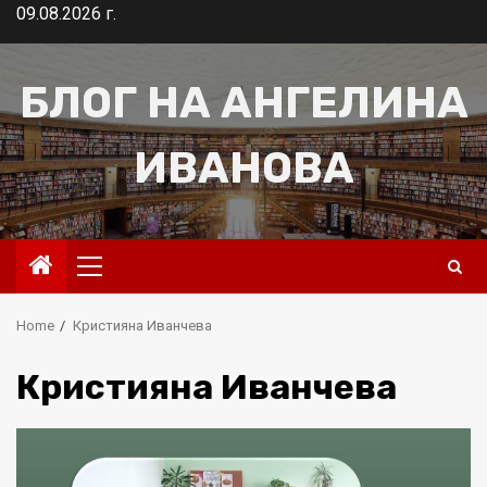
Skip
09.08.2026 г.
to
content
БЛОГ НА АНГЕЛИНА
ИВАНОВА
Primary
Menu
Home
Кристияна Иванчева
Кристияна Иванчева