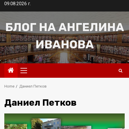
Skip
09.08.2026 г.
to
content
БЛОГ НА АНГЕЛИНА
ИВАНОВА
Primary
Menu
Home
Даниел Петков
Даниел Петков