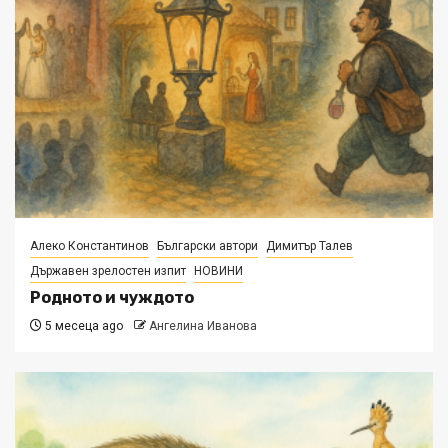
Алеко Константинов
Български автори
Димитър Талев
Държавен зрелостен изпит
НОВИНИ
Родното и чуждото
5 месеца ago
Ангелина Иванова