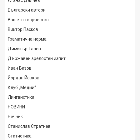
Атанас Далчев
Български автори
Вашето творчество
Виктор Пасков
Граматична норма
Димитър Талев
Държавен зрелостен изпит
Иван Вазов
Йордан Йовков
Клуб „Медии“
Лингвистика
НОВИНИ
Речник
Станислав Стратиев
Статистика