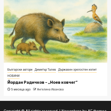
Български автори
Димитър Талев
Държавен зрелостен изпит
НОВИНИ
Йордан Радичков – „Ноев ковчег“
5 месеца ago
Ангелина Иванова