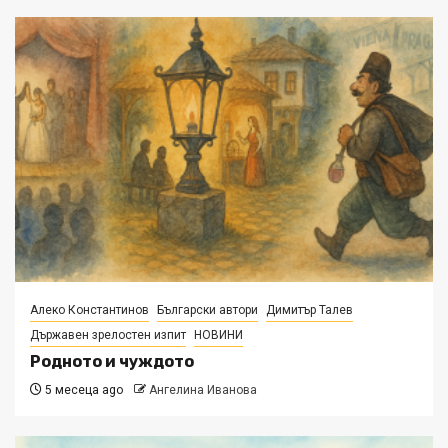
Алеко Константинов
Български автори
Димитър Талев
Държавен зрелостен изпит
НОВИНИ
Родното и чуждото
5 месеца ago
Ангелина Иванова