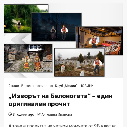
9 клас
Вашето творчество
Клуб „Медии“
НОВИНИ
„Изворът на Белоногата“ – един
оригинален прочит
3 години ago
Ангелина Иванова
А това е проектът на четири момчета от 9Б клас на