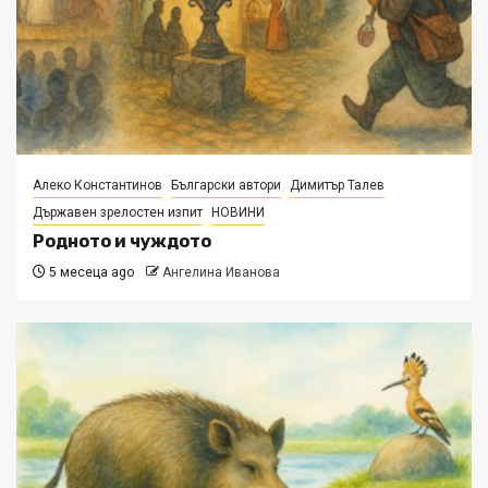
Алеко Константинов
Български автори
Димитър Талев
Държавен зрелостен изпит
НОВИНИ
Родното и чуждото
5 месеца ago
Ангелина Иванова