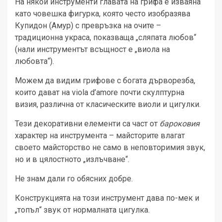
На някои инструменти главата на грифа е изваяна
като човешка фигурка, която често изобразява
Купидон (Амур) с превръзка на очите –
традиционна украса, показваща „сляпата любов“
(нали инструментът всъщност е „виола на
любовта“).
Можем да видим грифове с богата дърворезба,
които дават на viola d’amore почти скулптурна
визия, различна от класическите виоли и цигулки.
Тези декоративни елементи са част от
бароковия
характер на инструмента – майсторите влагат
своето майсторство не само в неповторимия звук,
но и в цялостното „излъчване“.
Не знам дали го обясних добре.
Конструкцията на този инструмент дава по-мек и
„топъл“ звук от нормалната цигулка.