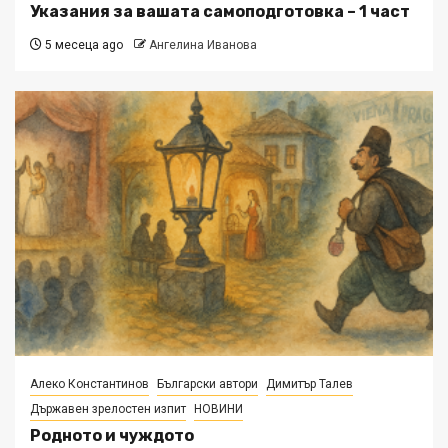
Указания за вашата самоподготовка – 1 част
5 месеца ago
Ангелина Иванова
Алеко Константинов
Български автори
Димитър Талев
Държавен зрелостен изпит
НОВИНИ
Родното и чуждото