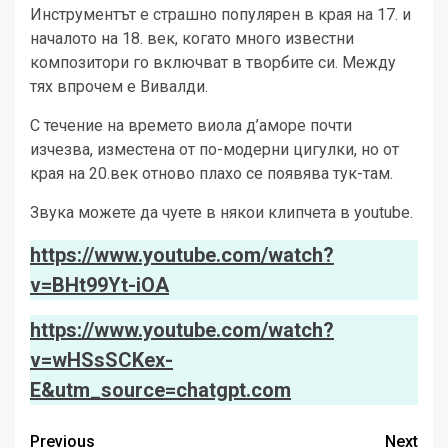
Инструментът е страшно популярен в края на 17. и
началото на 18. век, когато много известни
композитори го включват в творбите си. Между
тях впрочем е Вивалди.
С течение на времето виола д’аморе почти
изчезва, изместена от по-модерни цигулки, но от
края на 20.век отново плахо се появява тук-там.
Звука можете да чуете в някои клипчета в youtube.
https://www.youtube.com/watch?
v=BHt99Yt-iOA
https://www.youtube.com/watch?
v=wHSsSCKex-
E&utm_source=chatgpt.com
Post
Previous
Next