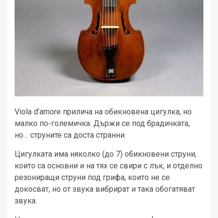
Viola d’amore прилича на обикновена цигулка, но
малко по-големичка. Държи се под брадичката,
но… струните са доста странни.
Цигулката има няколко (до 7) обикновени струни,
които са основни и на тях се свири с лък, и отделно
резониращи струни под грифа, които не се
докосват, но от звука вибрират и така обогатяват
звука.