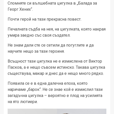
Спомняте си вълшебната цигулка в „Балада за
Георг Хених“.
Почти герой на тази прекрасна повест.
Печалната съдба на нея, на цигулката, която накрая
умира заедно със своя създател.
Не знам дали сте се сетили да погуглите и да
научите нещо за тази героиня.
Всъщност тази цигулка не е измислена от Виктор
Пасков, а е нещо съвсем истинско. Такава цигулка
съществува, макар и днес да е нещо много рядко.
Появила се е в една далечна епоха, която
наричаме „барок“. Не се знае кой е измислил тази
загадъчна цигулка – вероятно е плод на усилията
на ято лютиери.