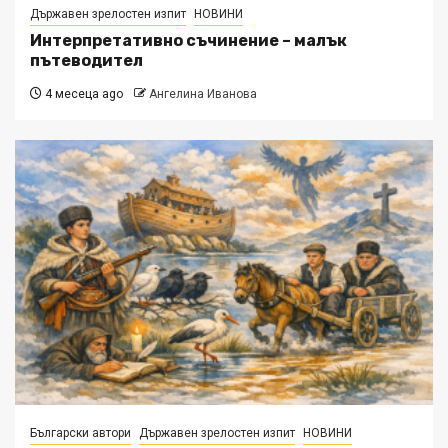
Държавен зрелостен изпит
НОВИНИ
Интерпретативно съчинение – малък
пътеводител
4 месеца ago
Ангелина Иванова
Български автори
Държавен зрелостен изпит
НОВИНИ