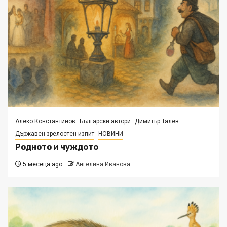
Алеко Константинов
Български автори
Димитър Талев
Държавен зрелостен изпит
НОВИНИ
Родното и чуждото
5 месеца ago
Ангелина Иванова