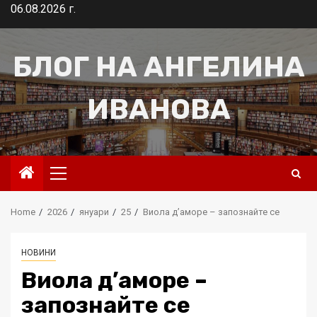
Skip
06.08.2026 г.
to
content
БЛОГ НА АНГЕЛИНА
ИВАНОВА
Primary
Menu
Home
2026
януари
25
Виола д’аморе – запознайте се
НОВИНИ
Виола д’аморе –
запознайте се