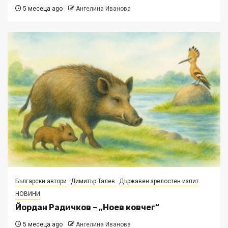
5 месеца ago
Ангелина Иванова
Български автори
Димитър Талев
Държавен зрелостен изпит
НОВИНИ
Йордан Радичков – „Ноев ковчег“
5 месеца ago
Ангелина Иванова