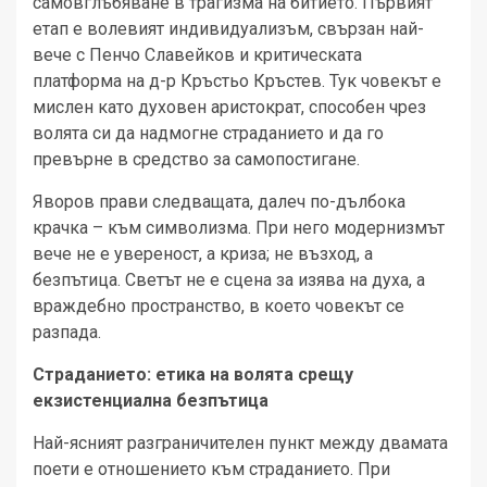
самовглъбяване в трагизма на битието. Първият
етап е волевият индивидуализъм, свързан най-
вече с Пенчо Славейков и критическата
платформа на д-р Кръстьо Кръстев. Тук човекът е
мислен като духовен аристократ, способен чрез
волята си да надмогне страданието и да го
превърне в средство за самопостигане.
Яворов прави следващата, далеч по-дълбока
крачка – към символизма. При него модернизмът
вече не е увереност, а криза; не възход, а
безпътица. Светът не е сцена за изява на духа, а
враждебно пространство, в което човекът се
разпада.
Страданието: етика на волята срещу
екзистенциална безпътица
Най-ясният разграничителен пункт между двамата
поети е отношението към страданието. При