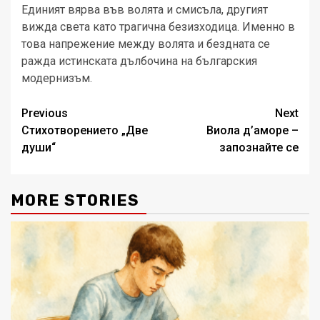
Единият вярва във волята и смисъла, другият
вижда света като трагична безизходица. Именно в
това напрежение между волята и бездната се
ражда истинската дълбочина на българския
модернизъм.
Post
Previous
Next
Стихотворението „Две
Виола д’аморе –
navigation
души“
запознайте се
MORE STORIES