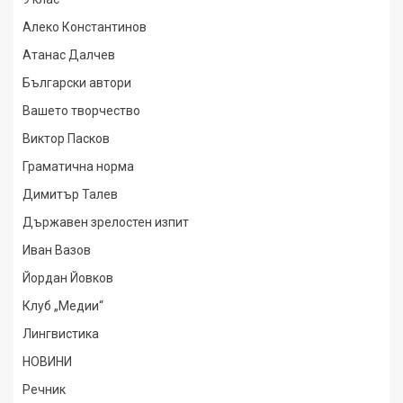
Алеко Константинов
Атанас Далчев
Български автори
Вашето творчество
Виктор Пасков
Граматична норма
Димитър Талев
Държавен зрелостен изпит
Иван Вазов
Йордан Йовков
Клуб „Медии“
Лингвистика
НОВИНИ
Речник