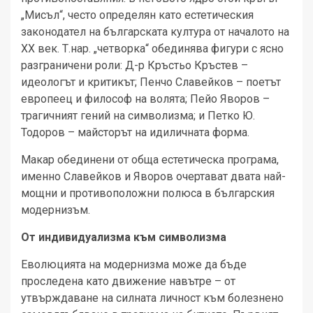
„Мисъл“, често определян като естетическия
законодател на българската култура от началото на
ХХ век. Т.нар. „четворка“ обединява фигури с ясно
разграничени роли: Д-р Кръстьо Кръстев –
идеологът и критикът; Пенчо Славейков – поетът
европеец и философ на волята; Пейо Яворов –
трагичният гений на символизма; и Петко Ю.
Тодоров – майсторът на идиличната форма.
Макар обединени от обща естетическа програма,
именно Славейков и Яворов очертават двата най-
мощни и противоположни полюса в българския
модернизъм.
От индивидуализма към символизма
Еволюцията на модернизма може да бъде
проследена като движение навътре – от
утвърждаване на силната личност към болезнено