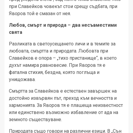
при Славейков човекът стои срещу съдбата, при
Яворов той е смазан от нея.
Любов, смърт и природа – два несъвместими
свята
Разликата в светоусещането личи и в темите за
любовта, смъртта и природата. Любовта при
Славейков е опора – „тихо пристанище“, в което
духът намира равновесие. При Яворов тя е
фатална стихия, бездна, която поглъща и
унищожава.
Смъртта за Славейков е естествен завършек на
достойно извървян път, преход към вечността и
хармонията. За Яворов тя е плашеща неизвестност
или единствено възможно избавление от ада на
земното съществуване.
Природата също говори на различни езици. В „Сън