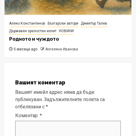
Алеко Константинов
Български автори
Димитър Талев
Държавен зрелостен изпит
НОВИНИ
Родното и чуждото
5 месеца ago
Ангелина Иванова
Вашият коментар
Вашият имейл адрес няма да бъде
публикуван.
Задължителните полета са
отбелязани с
*
Коментар:
*