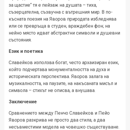
за щастие“ тя е пейзаж на душата – тиха,
съзерцателна, съзвучна с вътрешния мир. В по-
късната поезия на Яворов природата избледнява
или се превръща в студен, враждебен фон; на
нейно място идват абстрактни символи и душевни
състояния.
Език и поетика
Славейков използва богат, често архаизиран език,
който подчертава монументалността на духа и
историческата перспектива. Яворов залага на
музикалността, на паузите, на накъсаната мисъл и
символа – стихът не описва, а внушава.
Заключение
Сравнението между Пенчо Славейков и Пейо
Яворов разкрива не просто два стила, а два
несъвместими модела на човешко съществуване.