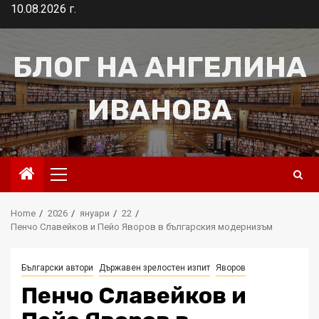
Skip
10.08.2026 г.
to
content
БЛОГ НА АНГЕЛИНА
ИВАНОВА
Primary
Menu
Home
2026
януари
22
Пенчо Славейков и Пейо Яворов в българския модернизъм
Български автори
Държавен зрелостен изпит
Яворов
Пенчо Славейков и