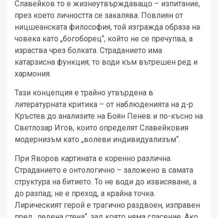
Славейков то е жизнеутвърждаващо – изпитание,
през което личността се закалява. Повлиян от
ницшеанската философия, той изгражда образа на
човека като „богоборец“, който не се пречупва, а
израства чрез болката. Страданието има
катарзисна функция; то води към вътрешен ред и
хармония.
Тази концепция е трайно утвърдена в
литературната критика – от наблюденията на д-р
Кръстев до анализите на Боян Пенев и по-късно на
Светлозар Игов, които определят Славейковия
модернизъм като „волеви индивидуализъм“.
При Яворов картината е коренно различна.
Страданието е онтологично – заложено в самата
структура на битието. То не води до извисяване, а
до разпад; не е преход, а крайна точка.
Лирическият герой е трагично раздвоен, изправен
пред „ледена стена“, зад която няма спасение. Ако