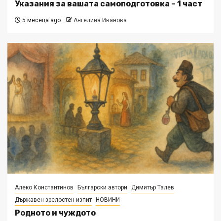
Указания за вашата самоподготовка – 1 част
5 месеца ago
Ангелина Иванова
Алеко Константинов
Български автори
Димитър Талев
Държавен зрелостен изпит
НОВИНИ
Родното и чуждото