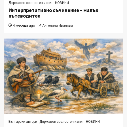
Държавен зрелостен изпит
НОВИНИ
Интерпретативно съчинение – малък
пътеводител
4 месеца ago
Ангелина Иванова
Български автори
Държавен зрелостен изпит
НОВИНИ