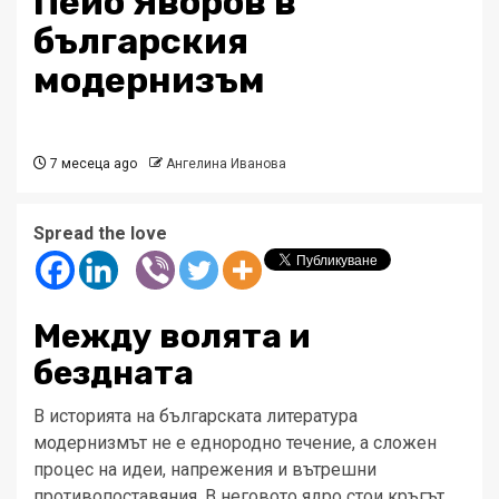
Пейо Яворов в
българския
модернизъм
7 месеца ago
Ангелина Иванова
Spread the love
Между волята и
бездната
В историята на българската литература
модернизмът не е еднородно течение, а сложен
процес на идеи, напрежения и вътрешни
противопоставяния. В неговото ядро стои кръгът