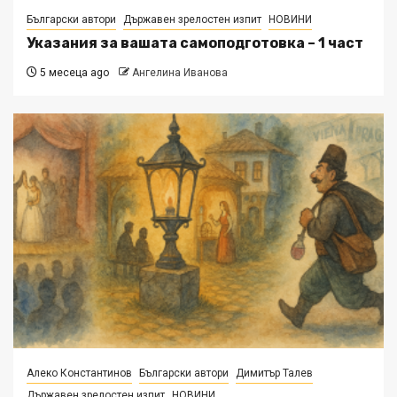
Български автори
Държавен зрелостен изпит
НОВИНИ
Указания за вашата самоподготовка – 1 част
5 месеца ago
Ангелина Иванова
Алеко Константинов
Български автори
Димитър Талев
Държавен зрелостен изпит
НОВИНИ