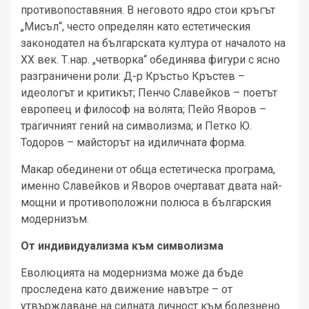
противопоставяния. В неговото ядро стои кръгът
„Мисъл“, често определян като естетическия
законодател на българската култура от началото на
ХХ век. Т.нар. „четворка“ обединява фигури с ясно
разграничени роли: Д-р Кръстьо Кръстев –
идеологът и критикът; Пенчо Славейков – поетът
европеец и философ на волята; Пейо Яворов –
трагичният гений на символизма; и Петко Ю.
Тодоров – майсторът на идиличната форма.
Макар обединени от обща естетическа програма,
именно Славейков и Яворов очертават двата най-
мощни и противоположни полюса в българския
модернизъм.
От индивидуализма към символизма
Еволюцията на модернизма може да бъде
проследена като движение навътре – от
утвърждаване на силната личност към болезнено