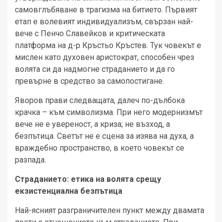
самовглъбяване в трагизма на битието. Първият
етап е волевият индивидуализъм, свързан най-
вече с Пенчо Славейков и критическата
платформа на д-р Кръстьо Кръстев. Тук човекът е
мислен като духовен аристократ, способен чрез
волята си да надмогне страданието и да го
превърне в средство за самопостигане.
Яворов прави следващата, далеч по-дълбока
крачка – към символизма. При него модернизмът
вече не е увереност, а криза; не възход, а
безпътица. Светът не е сцена за изява на духа, а
враждебно пространство, в което човекът се
разпада.
Страданието: етика на волята срещу
екзистенциална безпътица
Най-ясният разграничителен пункт между двамата