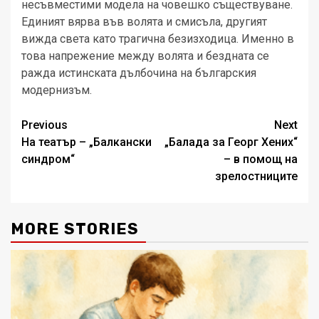
несъвместими модела на човешко съществуване.
Единият вярва във волята и смисъла, другият
вижда света като трагична безизходица. Именно в
това напрежение между волята и бездната се
ражда истинската дълбочина на българския
модернизъм.
Post
Previous
Next
На театър – „Балкански
„Балада за Георг Хених“
navigation
синдром“
– в помощ на
зрелостниците
MORE STORIES