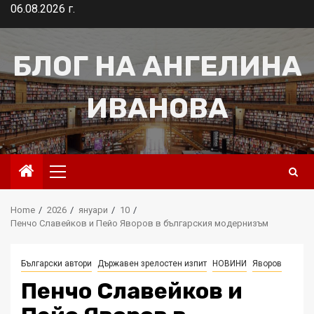
Skip
06.08.2026 г.
to
content
БЛОГ НА АНГЕЛИНА
ИВАНОВА
Primary
Menu
Home
2026
януари
10
Пенчо Славейков и Пейо Яворов в българския модернизъм
Български автори
Държавен зрелостен изпит
НОВИНИ
Яворов
Пенчо Славейков и