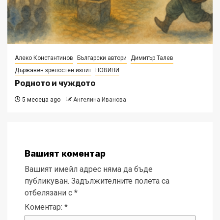
Алеко Константинов
Български автори
Димитър Талев
Държавен зрелостен изпит
НОВИНИ
Родното и чуждото
5 месеца ago
Ангелина Иванова
Вашият коментар
Вашият имейл адрес няма да бъде
публикуван.
Задължителните полета са
отбелязани с
*
Коментар:
*