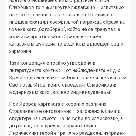
поети е отношението към страданието. При
Славейков то е жизнеутвърждаващо – изпитание,
през което личността се закалява. Повлиян от
ницшеанската философия, той изгражда образа на
човека като „богоборец“, който не се пречупва, а
израства чрез болката. Страданието има
катарзисна функция; то води към вътрешен ред и
хармония.
Тази концепция е трайно утвърдена в
литературната критика – от наблюденията на д-р
Кръстев до анализите на Боян Пенев и по-късно на
Светлозар Игов, които определят Славейковия
модернизъм като „волеви индивидуализъм“.
При Яворов картината е коренно различна.
Страданието е онтологично – заложено в самата
структура на битието. То не води до извисяване, а
до разпад; не е преход, а крайна точка.
Лирическият герой е трагично раздвоен, изправен