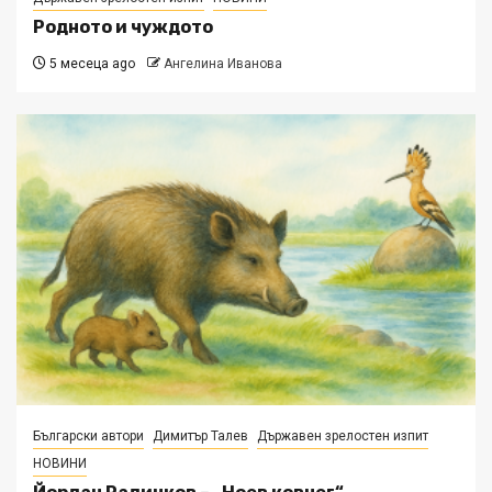
Родното и чуждото
5 месеца ago
Ангелина Иванова
Български автори
Димитър Талев
Държавен зрелостен изпит
НОВИНИ