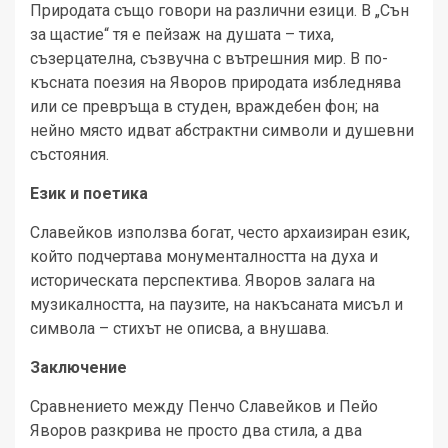
Природата също говори на различни езици. В „Сън
за щастие“ тя е пейзаж на душата – тиха,
съзерцателна, съзвучна с вътрешния мир. В по-
късната поезия на Яворов природата избледнява
или се превръща в студен, враждебен фон; на
нейно място идват абстрактни символи и душевни
състояния.
Език и поетика
Славейков използва богат, често архаизиран език,
който подчертава монументалността на духа и
историческата перспектива. Яворов залага на
музикалността, на паузите, на накъсаната мисъл и
символа – стихът не описва, а внушава.
Заключение
Сравнението между Пенчо Славейков и Пейо
Яворов разкрива не просто два стила, а два