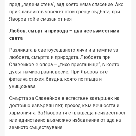
пред „ледена стена“, зад която няма спасение. Ако
при Славейков човекът стои срещу съдбата, при
Яворов той е смазан от нея.
Любов, смърт и природа – два несъвместими
свята
Разликата в светоусещането личи и в темите за
любовта, смъртта и природата. Любовта при
Славейков е опора – „тихо пристанище“, в което
духът намира равновесие. При Яворов тя е
фатална стихия, бездна, която поглъща и
унищожава.
Смъртта за Славейков е естествен завършек на
достойно извървян път, преход към вечността и
хармонията. За Яворов тя е плашеща неизвестност
или единствено възможно избавление от ада на
земното съществуване.