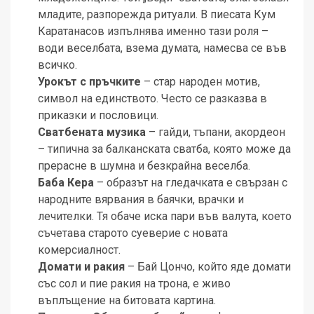
младите, разпорежда ритуали. В пиесата Кум
Каратанасов изпълнява именно тази роля –
води веселбата, взема думата, намесва се във
всичко.
Урокът с пръчките
– стар народен мотив,
символ на единството. Често се разказва в
приказки и пословици.
Сватбената музика
– гайди, тъпани, акордеон
– типична за балканската сватба, която може да
прерасне в шумна и безкрайна веселба.
Баба Кера
– образът на гледачката е свързан с
народните вярвания в баячки, врачки и
лечителки. Тя обаче иска пари във валута, което
съчетава старото суеверие с новата
комерсиалност.
Домати и ракия
– Бай Цончо, който яде домати
със сол и пие ракия на трона, е живо
въплъщение на битовата картина.