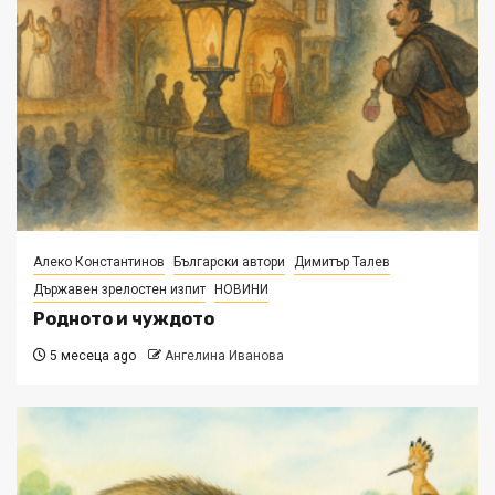
Алеко Константинов
Български автори
Димитър Талев
Държавен зрелостен изпит
НОВИНИ
Родното и чуждото
5 месеца ago
Ангелина Иванова