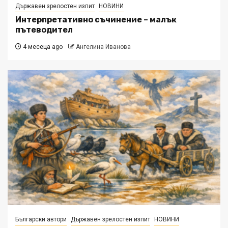
Държавен зрелостен изпит
НОВИНИ
Интерпретативно съчинение – малък
пътеводител
4 месеца ago
Ангелина Иванова
Български автори
Държавен зрелостен изпит
НОВИНИ