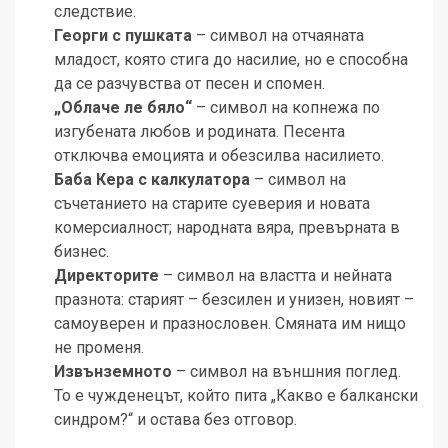
следствие.
Георги с пушката
– символ на отчаяната
младост, която стига до насилие, но е способна
да се разчувства от песен и спомен.
„Облаче ле бяло“
– символ на копнежа по
изгубената любов и родината. Песента
отключва емоцията и обезсилва насилието.
Баба Кера с калкулатора
– символ на
съчетанието на старите суеверия и новата
комерсиалност; народната вяра, превърната в
бизнес.
Директорите
– символ на властта и нейната
празнота: старият – безсилен и унизен, новият –
самоуверен и празнословен. Смяната им нищо
не променя.
Извънземното
– символ на външния поглед.
То е чужденецът, който пита „Какво е балкански
синдром?“ и остава без отговор.