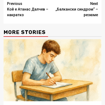
Post
Previous
Next
Кой е Атанас Далчев –
„Балкански синдром“ –
navigation
накратко
резюме
MORE STORIES