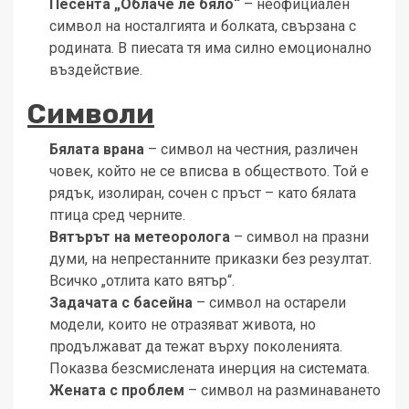
Песента „Облаче ле бяло“
– неофициален
символ на носталгията и болката, свързана с
родината. В пиесата тя има силно емоционално
въздействие.
Символи
Бялата врана
– символ на честния, различен
човек, който не се вписва в обществото. Той е
рядък, изолиран, сочен с пръст – като бялата
птица сред черните.
Вятърът на метеоролога
– символ на празни
думи, на непрестанните приказки без резултат.
Всичко „отлита като вятър“.
Задачата с басейна
– символ на остарели
модели, които не отразяват живота, но
продължават да тежат върху поколенията.
Показва безсмислената инерция на системата.
Жената с проблем
– символ на разминаването