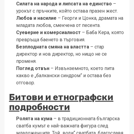
Силата на народа и липсата на единство
–
урокът с пръчките, който остава празен жест.
Любов и насилие
– Георги и Цонка, драмата на
младата любов, смекчена от песента.
Суеверие и комерсиалност
– Баба Кера, която
превръща баенето в търговия.
Безплодната смяна на властта
– стар
директор и нов директор, но нищо не се
променя.
Поглед отвън
– Извънземното, което пита
какво е „балкански синдром“ и остава без
отговор.
Битови и етнографски
подробности
Ролята на кума
– в традиционната българска
сватба кумът е най-важната фигура след
младоженците. Той „води“ сватбата, благославя