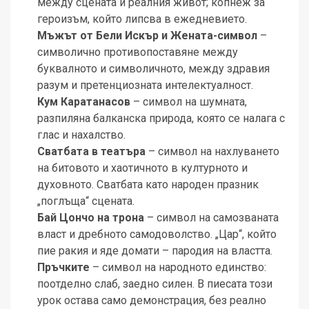
между сцената и реалния живот; копнеж за
героизъм, който липсва в ежедневието.
Мъжът от Бели Искър и Жената-символ
–
символично противопоставяне между
буквалното и символичното, между здравия
разум и претенциозната интелектуалност.
Кум Каратанасов
– символ на шумната,
разпиляна балканска природа, която се налага с
глас и нахалство.
Сватбата в театъра
– символ на нахлуването
на битовото и хаотичното в културното и
духовното. Сватбата като народен празник
„поглъща“ сцената.
Бай Цончо на трона
– символ на самозваната
власт и дребното самодоволство. „Цар“, който
пие ракия и яде домати – пародия на властта.
Пръчките
– символ на народното единство:
поотделно слаб, заедно силен. В пиесата този
урок остава само демонстрация, без реално