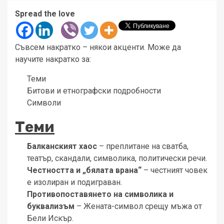
Spread the love
Съвсем накратко – някои акценти. Може да
научите накратко за:
Теми
Битови и етнографски подробности
Символи
Теми
Балканският хаос
– преплитане на сватба,
театър, скандали, символика, политически речи.
Честността и „бялата врана“
– честният човек
е изолиран и подиграван.
Противопоставянето на символика и
буквализъм
– Жената-символ срещу мъжа от
Бели Искър.