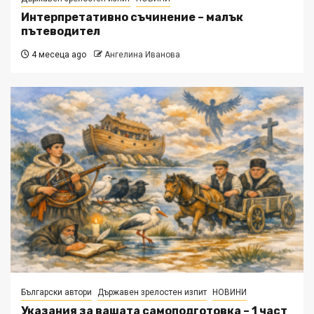
Интерпретативно съчинение – малък
пътеводител
4 месеца ago
Ангелина Иванова
Български автори
Държавен зрелостен изпит
НОВИНИ
Указания за вашата самоподготовка – 1 част