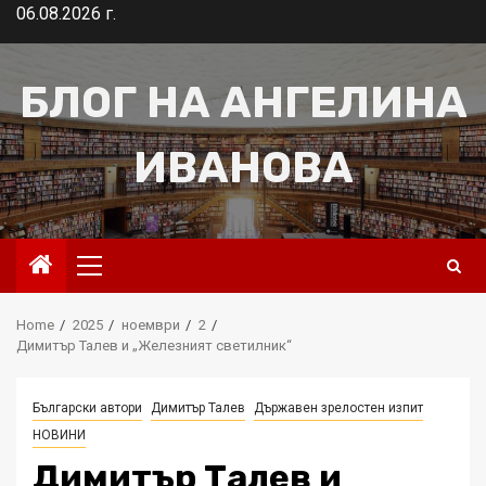
Skip
06.08.2026 г.
to
content
БЛОГ НА АНГЕЛИНА
ИВАНОВА
Primary
Menu
Home
2025
ноември
2
Димитър Талев и „Железният светилник“
Български автори
Димитър Талев
Държавен зрелостен изпит
НОВИНИ
Димитър Талев и