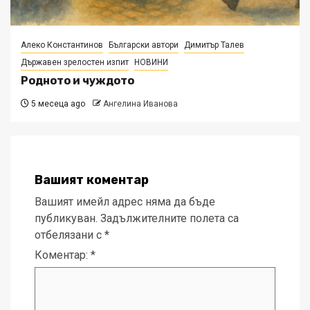
Алеко Константинов
Български автори
Димитър Талев
Държавен зрелостен изпит
НОВИНИ
Родното и чуждото
5 месеца ago
Ангелина Иванова
Вашият коментар
Вашият имейл адрес няма да бъде
публикуван.
Задължителните полета са
отбелязани с
*
Коментар:
*