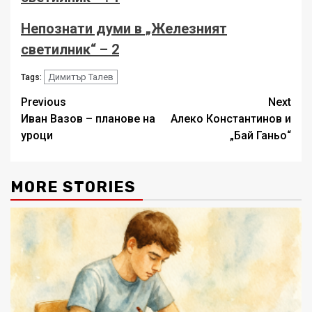
Непознати думи в „Железният
светилник“ – 2
Димитър Талев
Tags:
Post
Previous
Next
Иван Вазов – планове на
Алеко Константинов и
navigation
уроци
„Бай Ганьо“
MORE STORIES