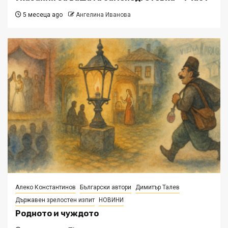
5 месеца ago
Ангелина Иванова
Алеко Константинов
Български автори
Димитър Талев
Държавен зрелостен изпит
НОВИНИ
Родното и чуждото