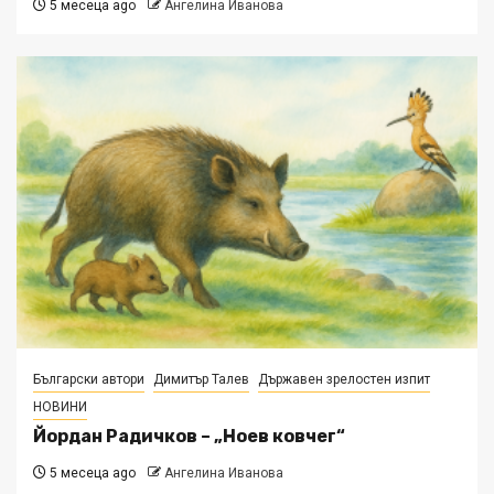
5 месеца ago
Ангелина Иванова
Български автори
Димитър Талев
Държавен зрелостен изпит
НОВИНИ
Йордан Радичков – „Ноев ковчег“
5 месеца ago
Ангелина Иванова