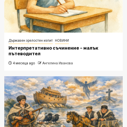
Държавен зрелостен изпит
НОВИНИ
Интерпретативно съчинение – малък
пътеводител
4 месеца ago
Ангелина Иванова