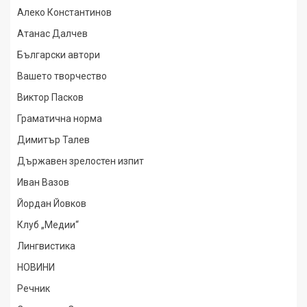
Алеко Константинов
Атанас Далчев
Български автори
Вашето творчество
Виктор Пасков
Граматична норма
Димитър Талев
Държавен зрелостен изпит
Иван Вазов
Йордан Йовков
Клуб „Медии“
Лингвистика
НОВИНИ
Речник