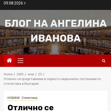
Skip
09.08.2026 г.
to
content
БЛОГ НА АНГЕЛИНА
ИВАНОВА
Primary
Menu
Home
2023
юни
25
Отлично се представихме в първото национално състезание по
статистика в България
НОВИНИ
Статистика
Отлично се