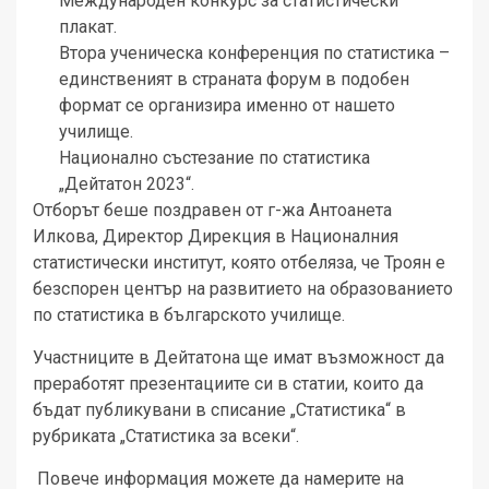
Международен конкурс за статистически
плакат.
Втора ученическа конференция по статистика –
единственият в страната форум в подобен
формат се организира именно от нашето
училище.
Национално състезание по статистика
„Дейтатон 2023“.
Отборът беше поздравен от г-жа Антоанета
Илкова, Директор Дирекция в Националния
статистически институт, която отбеляза, че Троян е
безспорен център на развитието на образованието
по статистика в българското училище.
Участниците в Дейтатона ще имат възможност да
преработят презентациите си в статии, които да
бъдат публикувани в списание „Статистика“ в
рубриката „Статистика за всеки“.
Повече информация можете да намерите на