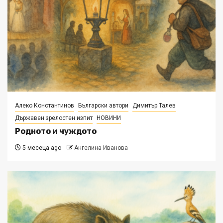
Алеко Константинов
Български автори
Димитър Талев
Държавен зрелостен изпит
НОВИНИ
Родното и чуждото
5 месеца ago
Ангелина Иванова