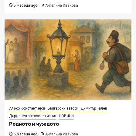
5 месеца ago
Ангелина Иванова
Алеко Константинов
Български автори
Димитър Талев
Държавен зрелостен изпит
НОВИНИ
Родното и чуждото
5 месеца ago
Ангелина Иванова