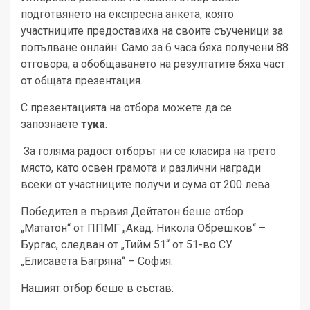
подготвянето на експресна анкета, която
участниците предоставиха на своите съученици за
попълване онлайн. Само за 6 часа бяха получени 88
отговора, а обобщаването на резултатите бяха част
от общата презентация.
С презентацията на отбора можете да се
запознаете
тука
.
За голяма радост отборът ни се класира на трето
място, като освен грамота и различни награди
всеки от участниците получи и сума от 200 лева.
Победител в първия Дейтатон беше отбор
„Мататон“ от ППМГ „Акад. Никола Обрешков“ –
Бургас, следван от „Тийм 51“ от 51-во СУ
„Елисавета Багряна“ – София.
Нашият отбор беше в състав: