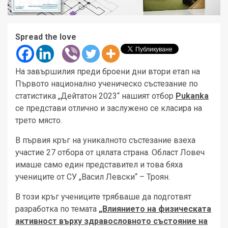
Spread the love
На завършилия преди броени дни втори етап на
Първото национално ученическо състезание по
статистика „Дейтатон 2023“ нашият отбор
Pukanka
се представи отлично и заслужено се класира на
трето място.
В първия кръг на уникалното състезание взеха
участие 27 отбора от цялата страна. Област Ловеч
имаше само един представител и това бяха
учениците от СУ „Васил Левски“ – Троян.
В този кръг учениците трябваше да подготвят
разработка по темата
„Влиянието на физическата
активност върху здравословното състояние на