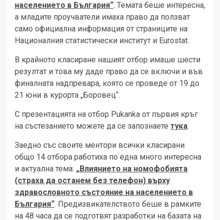
населението в България“
. Темата беше интересна,
а младите проучватели имаха право да ползват
само официална информация от страниците на
Националния статистически институт и Eurostat.
В крайното класиране нашият отбор имаше шести
резултат и това му даде право да се включи и във
финалната надпревара, която се проведе от 19 до
21 юни в курорта „Боровец“.
С презентацията на отбор Pukanka от първия кръг
на състезанието можете да се запознаете
тука
.
Заедно със своите ментори всички класирани
общо 14 отбора работиха по една много интересна
и актуална тема:
„Влиянието на номофобията
(страха да останем без телефон) върху
здравословното състояние на населението в
България“
. Предизвикателството беше в рамките
на 48 часа да се подготвят разработки на базата на