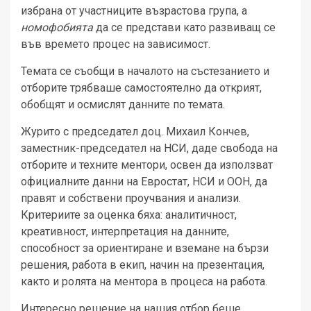
избрана от участниците възрастова група, а
номофобията
да се представи като развиващ се
във времето процес на зависимост.
Темата се съобщи в началото на състезанието и
отборите трябваше самостоятелно да открият,
обобщят и осмислят данните по темата.
Журито с председател доц. Михаил Кончев,
заместник-председател на НСИ, даде свобода на
отборите и техните ментори, освен да използват
официалните данни на Евростат, НСИ и ООН, да
правят и собствени проучвания и анализи.
Критериите за оценка бяха: аналитичност,
креативност, интерпретация на данните,
способност за ориентиране и вземане на бързи
решения, работа в екип, начин на презентация,
както и ролята на ментора в процеса на работа.
Интересно решение на нашия отбор беше