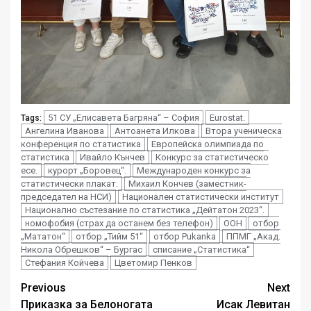
51 СУ „Елисавета Багряна“ – София
Eurostat.
Tags:
Ангелина Иванова
Антоанета Илкова
Втора ученическа
конференция по статистика
Европейска олимпиада по
статистика
Ивайло Кънчев
Конкурс за статистическо
есе.
курорт „Боровец“.
Международен конкурс за
статистически плакат.
Михаил Кончев (заместник-
председател на НСИ)
Национален статистически институт
Национално състезание по статистика „Дейтатон 2023“.
номофобия (страх да останем без телефон)
ООН
отбор
„Мататон“
отбор „Тийм 51“
отбор Pukanka
ППМГ „Акад.
Никола Обрешков“ – Бургас
списание „Статистика“
Стефания Койчева
Цветомир Пенков
Post
Previous
Next
Приказка за Белоногата
Исак Левитан