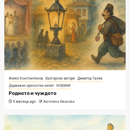
Алеко Константинов
Български автори
Димитър Талев
Държавен зрелостен изпит
НОВИНИ
Родното и чуждото
5 месеца ago
Ангелина Иванова