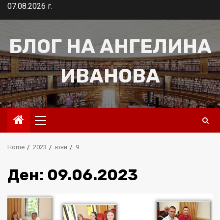
Skip
07.08.2026 г.
to
content
БЛОГ НА АНГЕЛИНА
ИВАНОВА
Primary
Menu
Home
2023
юни
9
Ден:
09.06.2023