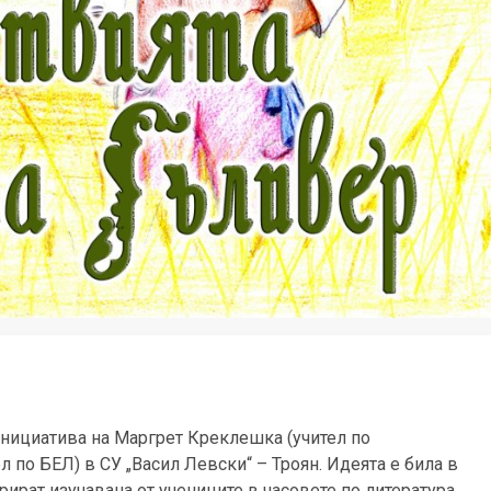
инициатива на Маргрет Креклешка (учител по
 по БЕЛ) в СУ „Васил Левски“ – Троян. Идеята е била в
рират изучавана от учениците в часовете по литература