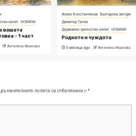
и
Алеко Константинов
Български автори
стен изпит
НОВИНИ
Димитър Талев
а вашата
Държавен зрелостен изпит
НОВИНИ
овка – 1 част
Родното и чуждото
Ангелина Иванова
5 месеца ago
Ангелина Иванова
адължителните полета са отбелязани с
*