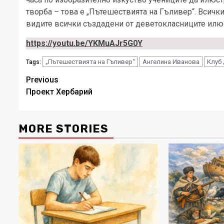
творба – това е „Пътешествията на Гъливер“. Всички
видите всички създадени от деветокласниците илю
https://youtu.be/YKMuAJr5G0Y
„Пътешествията на Гъливер“
Ангелина Иванова
Клуб
Tags:
Post
Previous
Проект Хербарий
navigation
MORE STORIES