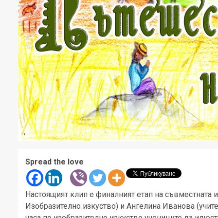
Spread the love
Настоящият клип е финалният етап на съвместната 
Изобразително изкуство) и Ангелина Иванова (учител
часа по изобразително изкуство учениците да илюст