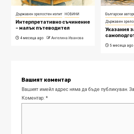
Държавен зрелостен изпит
НОВИНИ
Български автор
Интерпретативно съчинение
Държавен зрело
– малък пътеводител
Указания з
самоподгот
4 месеца ago
Ангелина Иванова
5 месеца ago
Вашият коментар
Вашият имейл адрес няма да бъде публикуван.
З
Коментар:
*