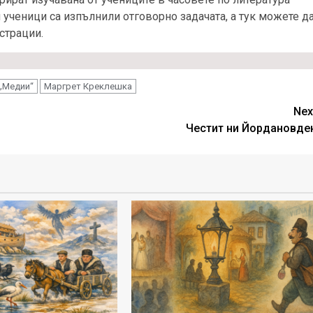
 ученици са изпълнили отговорно задачата, а тук можете д
страции.
 „Медии“
Маргрет Креклешка
Nex
Честит ни Йордановде