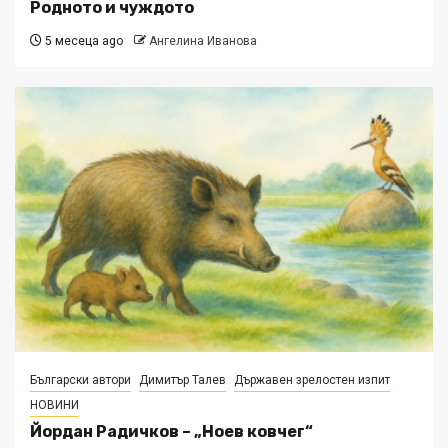
Родното и чуждото
5 месеца ago
Ангелина Иванова
Български автори
Димитър Талев
Държавен зрелостен изпит
НОВИНИ
Йордан Радичков – „Ноев ковчег“