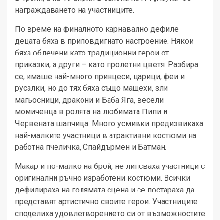
награждаването на участниците.
По време на финалното карнавално дефиле
децата бяха в приповдигнато настроение. Някои
бяха облечени като традиционни герои от
приказки, а други – като пролетни цветя. Разбира
се, имаше най-много принцеси, царици, феи и
русалки, но до тях бяха също мащехи, зли
магьосници, дракони и Баба Яга, весели
момиченца в ролята на любимата Пипи и
Червената шапчица. Много усмивки предизвикаха
най-малките участници в атрактивни костюми на
работна пчеличка, Спайдърмен и Батман.
Макар и по-малко на брой, не липсваха участници с
оригинални ръчно изработени костюми. Всички
дефилираха на голямата сцена и се постараха да
представят артистично своите герои. Участниците
споделиха удовлетворението си от възможностите