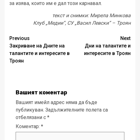
за изява, които им е дал този карнавал.
текст и снимки: Мирела Минкова
Клуб „Медии“, СУ „Васил Левски“ – Троян
Post
Previous
Next
Закриване на Дните на
Дни на талантите и
navigation
талантите и интересите в
интересите в Троян
Троян
Вашият коментар
Вашият имейл адрес няма да бъде
публикуван.
Задължителните полета са
отбелязани с
*
Коментар:
*