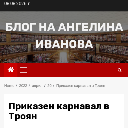
Skip
08.08.2026 г.
to
content
БЛОГ НА АНГЕЛИНА
ИВАНОВА
Primary
Menu
Home
2022
април
20
Приказен карнавал в Троян
Приказен карнавал в
Троян