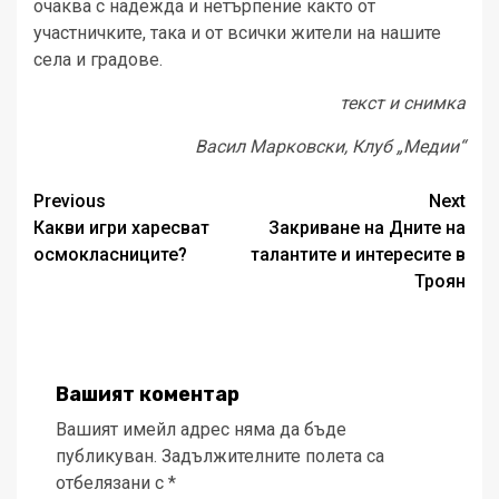
очаква с надежда и нетърпение както от
участничките, така и от всички жители на нашите
села и градове.
текст и снимка
Васил Марковски, Клуб „Медии“
Post
Previous
Next
Какви игри харесват
Закриване на Дните на
navigation
осмокласниците?
талантите и интересите в
Троян
Вашият коментар
Вашият имейл адрес няма да бъде
публикуван.
Задължителните полета са
отбелязани с
*