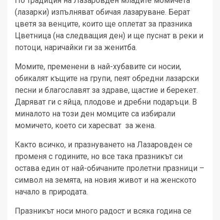
По традиция на Лазаровден младите момичета
(лазарки) изпълняват обичая лазаруване. Берат
цветя за венците, които ще оплетат за празника
Цветница (на следващия ден) и ще пуснат в реки и
потоци, наричайки ги за женитба.
Момите, пременени в най-хубавите си носии,
обикалят къщите на групи, пеят обредни лазарски
песни и благославят за здраве, щастие и берекет.
Даряват ги с яйца, плодове и дребни подаръци. В
миналото на този ден момците са избирали
момичето, което си харесват за жена.
Както всичко, и празнуването на Лазаровден се
променя с годините, но все така празникът си
остава един от най-обичаните пролетни празници –
символ на земята, на новия живот и на женското
начало в природата.
Празникът носи много радост и всяка година се