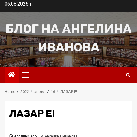
Skip
06.08.2026 г.
to
content
БЛОГ НА АНГЕЛИНА
ИВАНОВА
Primary
Menu
Home
2022
април
16
ЛАЗАР Е!
ЛАЗАР Е!
4 години ago
Ангелина Иванова