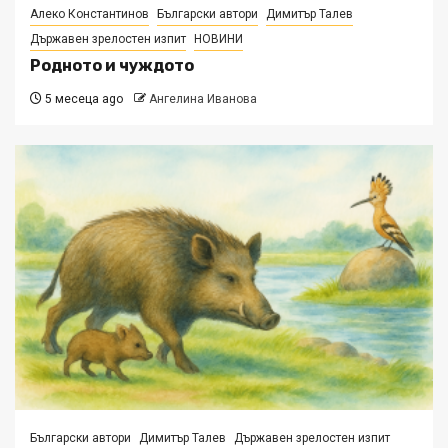
Алеко Константинов
Български автори
Димитър Талев
Държавен зрелостен изпит
НОВИНИ
Родното и чуждото
5 месеца ago
Ангелина Иванова
Български автори
Димитър Талев
Държавен зрелостен изпит