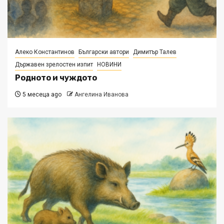
Алеко Константинов
Български автори
Димитър Талев
Държавен зрелостен изпит
НОВИНИ
Родното и чуждото
5 месеца ago
Ангелина Иванова