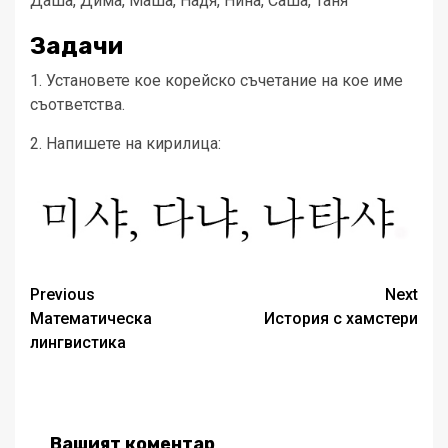
Даша, Дима, Маша, Надя, Нина, Саша, Таня
Задачи
1. Установете кое корейско съчетание на кое име
съответства.
2. Напишете на кирилица:
Post
Previous
Next
Математическа
История с хамстери
navigation
лингвистика
Вашият коментар