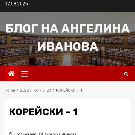
Skip
07.08.2026 г.
to
content
БЛОГ НА АНГЕЛИНА
ИВАНОВА
Primary
Menu
Home
2020
юли
23
КОРЕЙСКИ – 1
КОРЕЙСКИ – 1
6 години ago
Ангелина Иванова