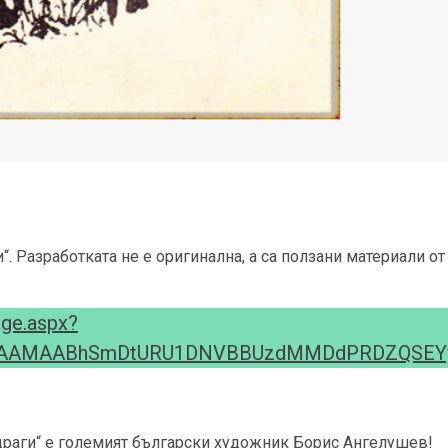
. Разработката не е оригинална, а са ползани материали от
age.aspx?
AAAAMAABhSmDtURU1DNVBBUzdMMDdPRDZQSEY
драги“ е големият български художник Борис Ангелушев!