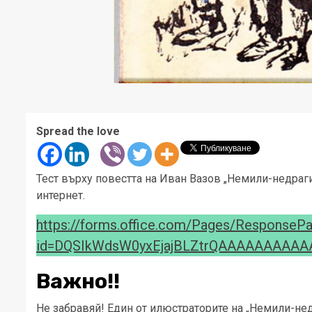
Spread the love
Тест върху повестта на Иван Вазов „Немили-недраги“
интернет.
https://forms.office.com/Pages/ResponseP
id=DQSIkWdsW0yxEjajBLZtrQAAAAAAAA
Важно!!
Не забравяй! Един от илюстраторите на „Немили-не