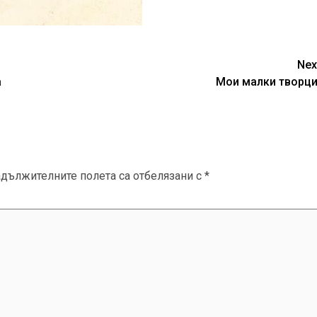
Nex
а
Мои малки творци
адължителните полета са отбелязани с
*