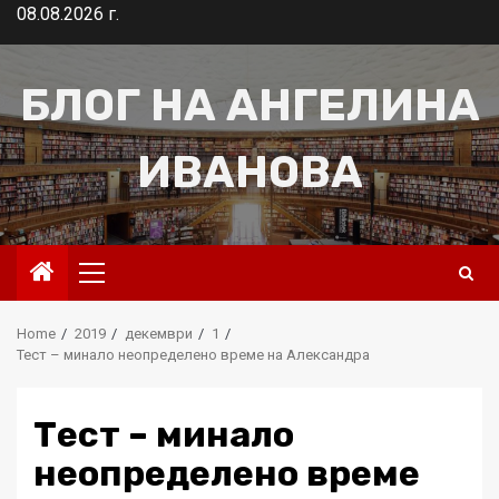
Skip
08.08.2026 г.
to
content
БЛОГ НА АНГЕЛИНА
ИВАНОВА
Primary
Menu
Home
2019
декември
1
Тест – минало неопределено време на Александра
Тест – минало
неопределено време