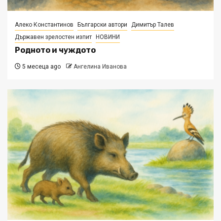
Алеко Константинов
Български автори
Димитър Талев
Държавен зрелостен изпит
НОВИНИ
Родното и чуждото
5 месеца ago
Ангелина Иванова