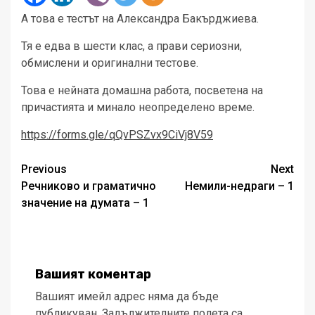
А това е тестът на Александра Бакърджиева.
Тя е едва в шести клас, а прави сериозни,
обмислени и оригинални тестове.
Това е нейната домашна работа, посветена на
причастията и минало неопределено време.
https://forms.gle/qQvPSZvx9CiVj8V59
Post
Previous
Next
Речниково и граматично
Немили-недраги – 1
navigation
значение на думата – 1
Вашият коментар
Вашият имейл адрес няма да бъде
публикуван.
Задължителните полета са