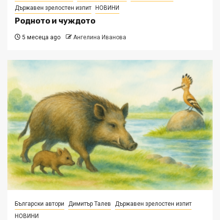
Държавен зрелостен изпит
НОВИНИ
Родното и чуждото
5 месеца ago
Ангелина Иванова
Български автори
Димитър Талев
Държавен зрелостен изпит
НОВИНИ