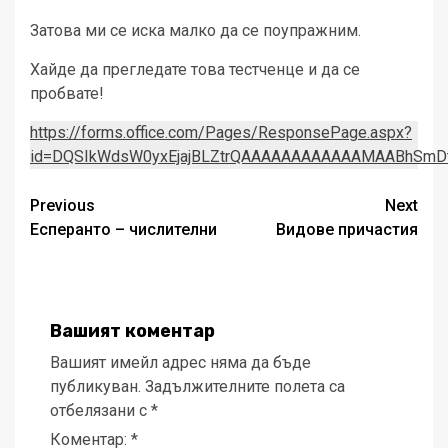
Затова ми се иска малко да се поупражним.
Хайде да прегледате това тестченце и да се
пробвате!
https://forms.office.com/Pages/ResponsePage.aspx?
id=DQSIkWdsW0yxEjajBLZtrQAAAAAAAAAAAAMAABhSm
Post
Previous
Next
Есперанто – числителни
Видове причастия
navigation
Вашият коментар
Вашият имейл адрес няма да бъде
публикуван.
Задължителните полета са
отбелязани с
*
Коментар:
*