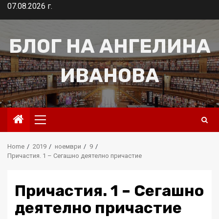
Skip
07.08.2026 г.
to
content
БЛОГ НА АНГЕЛИНА
ИВАНОВА
Primary
Menu
Home
2019
ноември
9
Причастия. 1 – Сегашно деятелно причастие
Причастия. 1 – Сегашно
деятелно причастие