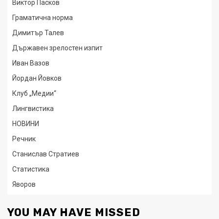
Виктор Пасков
Граматична норма
Димитър Талев
Държавен зрелостен изпит
Иван Вазов
Йордан Йовков
Клуб „Медии“
Лингвистика
НОВИНИ
Речник
Станислав Стратиев
Статистика
Яворов
YOU MAY HAVE MISSED