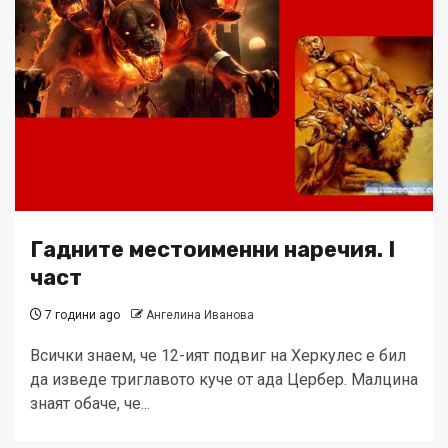
Гадните местоименни наречия. I
част
7 години ago
Ангелина Иванова
Всички знаем, че 12-ият подвиг на Херкулес е бил
да изведе триглавото куче от ада Цербер. Малцина
знаят обаче, че...