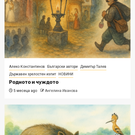
Алеко Константинов
Български автори
Димитър Талев
Държавен зрелостен изпит
НОВИНИ
Родното и чуждото
5 месеца ago
Ангелина Иванова