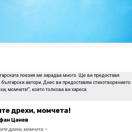
гарската поезия ме зарадва много. Ще ви предоставя
 български автори. Днес ви предоставям стихотворението
хи, момчета!“, което толкова ви хареса.
ите дрехи, момчета!
фан Цанев
вите дрехи, момчета –