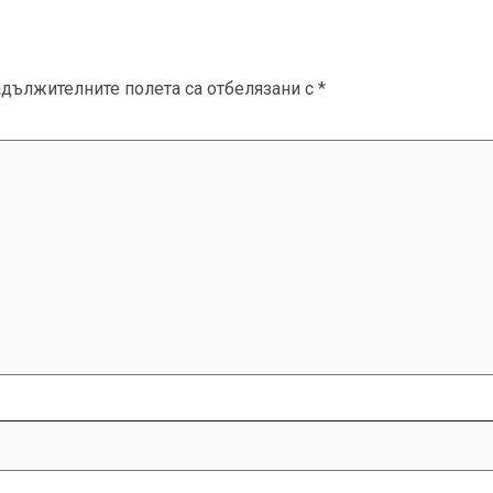
адължителните полета са отбелязани с
*