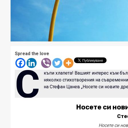
Spread the love
С
къпи хлапета! Вашият интерес към бъл
няколко стихотворения на съвременни
на Стефан Цанев „Носете си новите дре
Носете си нов
Сте
Носете си но