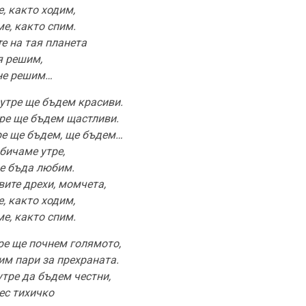
, както ходим,
е, както спим.
е на тая планета
я решим,
не решим…
 утре ще бъдем красиви.
тре ще бъдем щастливи.
ре ще бъдем, ще бъдем…
бичаме утре,
е бъда любим.
вите дрехи, момчета,
, както ходим,
е, както спим.
тре ще почнем голямото,
им пари за прехраната.
утре да бъдем честни,
ес тихичко