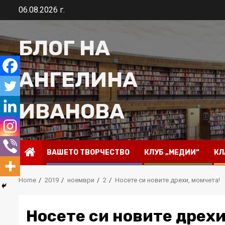
Skip
06.08.2026 г.
to
content
БЛОГ НА
АНГЕЛИНА
ИВАНОВА
ВАШЕТО ТВОРЧЕСТВО
КЛУБ „МЕДИИ“
КЛ
Home
2019
ноември
2
Носете си новите дрехи, момчета!
Носете си новите дрехи