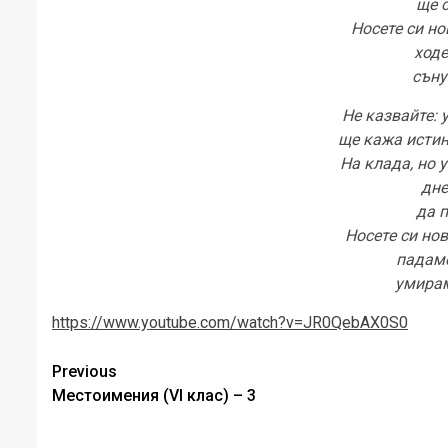
ще 
Носете си но
ходе
съну
Не казвайте: 
ще кажа истин
На клада, но у
дне
да 
Носете си но
падаме
умирам
https://www.youtube.com/watch?v=JR0QebAX0S0
Post
Previous
Местоимения (VI клас) – 3
navigation