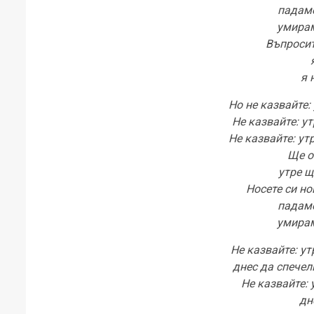
падаме
умирам
Въпросит
я 
Но не казвайте:
Не казвайте: у
Не казвайте: ут
Ще о
утре щ
Носете си но
падаме
умирам
Не казвайте: у
днес да спечел
Не казвайте: 
дн