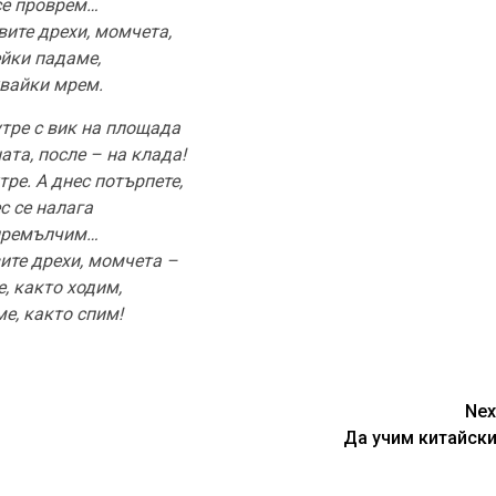
се проврем…
вите дрехи, момчета,
йки падаме,
вайки мрем.
утре с вик на площада
ата, после – на клада!
тре. А днес потърпете,
с се налага
премълчим…
вите дрехи, момчета –
, както ходим,
е, както спим!
Nex
Да учим китайски