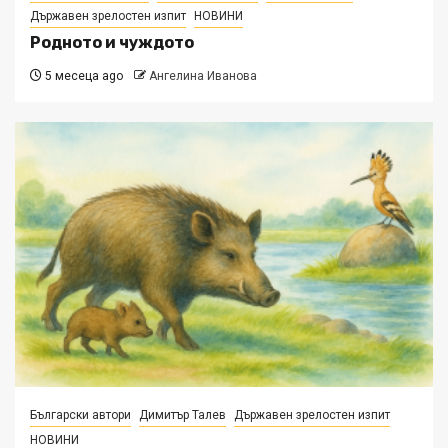
Държавен зрелостен изпит
НОВИНИ
Родното и чуждото
5 месеца ago
Ангелина Иванова
Български автори
Димитър Талев
Държавен зрелостен изпит
НОВИНИ