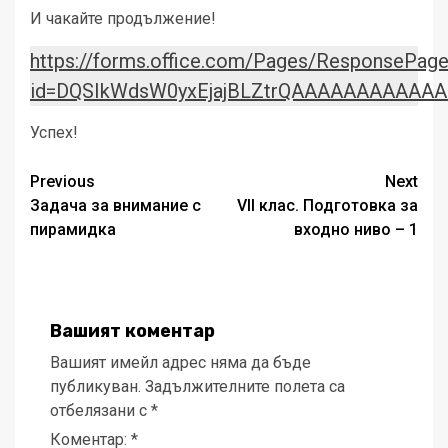
И чакайте продължение!
https://forms.office.com/Pages/ResponsePage
id=DQSIkWdsW0yxEjajBLZtrQAAAAAAAAAA
Успех!
Post
Previous
Next
Задача за внимание с
VII клас. Подготовка за
navigation
пирамидка
входно ниво – 1
Вашият коментар
Вашият имейл адрес няма да бъде
публикуван.
Задължителните полета са
отбелязани с
*
Коментар:
*