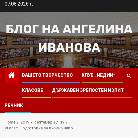
Skip
07.08.2026 г.
to
content
БЛОГ НА АНГЕЛИНА
ИВАНОВА
ВАШЕТО ТВОРЧЕСТВО
КЛУБ „МЕДИИ“
КЛАСОВЕ
ДЪРЖАВЕН ЗРЕЛОСТЕН ИЗПИТ
РЕЧНИК
Home
2019
септември
19
VI клас. Подготовка за входно ниво – 1