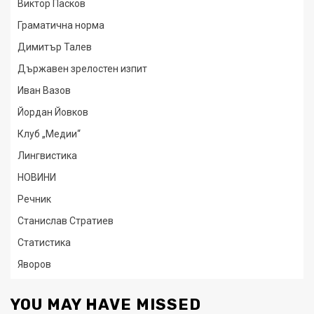
Виктор Пасков
Граматична норма
Димитър Талев
Държавен зрелостен изпит
Иван Вазов
Йордан Йовков
Клуб „Медии“
Лингвистика
НОВИНИ
Речник
Станислав Стратиев
Статистика
Яворов
YOU MAY HAVE MISSED