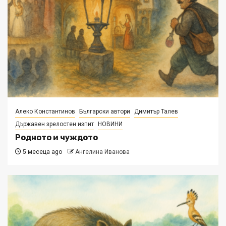
Алеко Константинов
Български автори
Димитър Талев
Държавен зрелостен изпит
НОВИНИ
Родното и чуждото
5 месеца ago
Ангелина Иванова