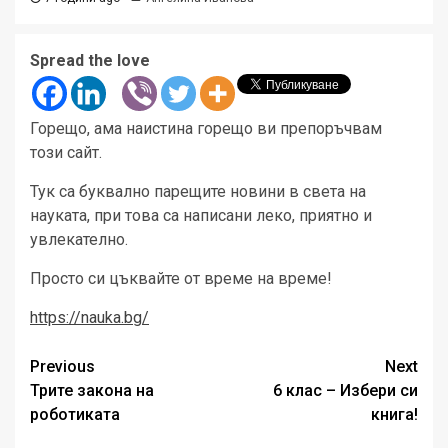
Spread the love
Горещо, ама наистина горещо ви препоръчвам
този сайт.
Тук са буквално парещите новини в света на
науката, при това са написани леко, приятно и
увлекателно.
Просто си цъквайте от време на време!
https://nauka.bg/
Post
Previous
Next
Трите закона на
6 клас – Избери си
navigation
роботиката
книга!