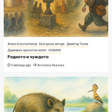
Алеко Константинов
Български автори
Димитър Талев
Държавен зрелостен изпит
НОВИНИ
Родното и чуждото
5 месеца ago
Ангелина Иванова