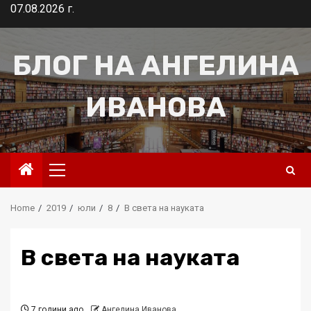
Skip
07.08.2026 г.
to
content
БЛОГ НА АНГЕЛИНА
ИВАНОВА
Primary
Menu
Home
2019
юли
8
В света на науката
В света на науката
7 години ago
Ангелина Иванова