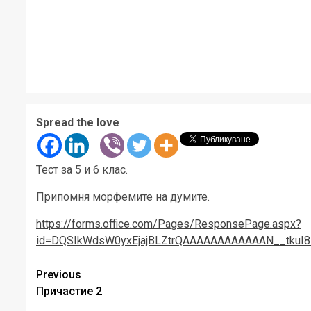
Spread the love
Тест за 5 и 6 клас.
Припомня морфемите на думите.
https://forms.office.com/Pages/ResponsePage.aspx?
id=DQSIkWdsW0yxEjajBLZtrQAAAAAAAAAAAAN__tkuI
Post
Previous
Причастие 2
navigation