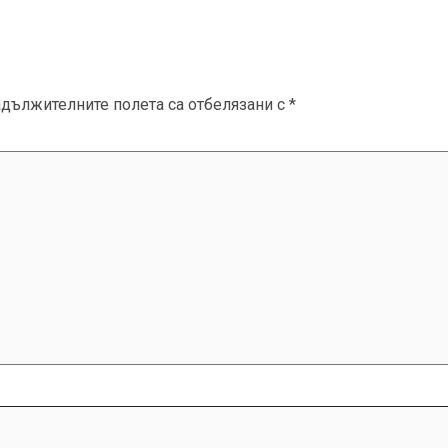
адължителните полета са отбелязани с
*