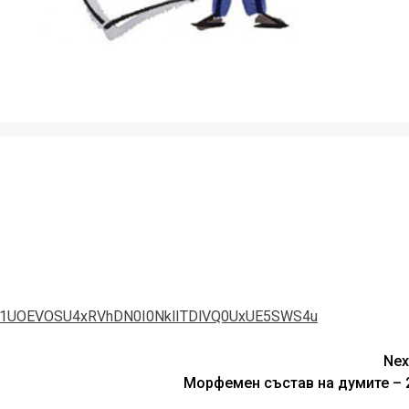
81UOEVOSU4xRVhDN0I0NklITDlVQ0UxUE5SWS4u
Nex
Морфемен състав на думите – 