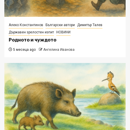
Алеко Константинов
Български автори
Димитър Талев
Държавен зрелостен изпит
НОВИНИ
Родното и чуждото
5 месеца ago
Ангелина Иванова