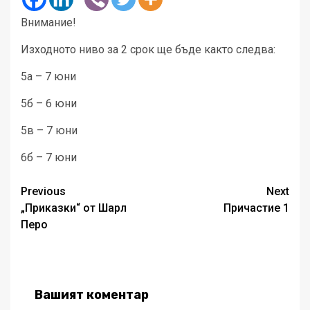
Внимание!
Изходното ниво за 2 срок ще бъде както следва:
5а – 7 юни
5б – 6 юни
5в – 7 юни
6б – 7 юни
Post
Previous
Next
„Приказки“ от Шарл
Причастие 1
navigation
Перо
Вашият коментар