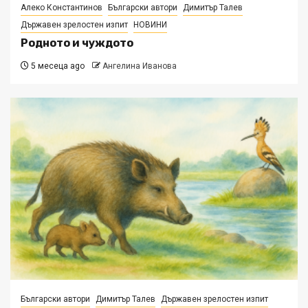
Алеко Константинов
Български автори
Димитър Талев
Държавен зрелостен изпит
НОВИНИ
Родното и чуждото
5 месеца ago
Ангелина Иванова
Български автори
Димитър Талев
Държавен зрелостен изпит