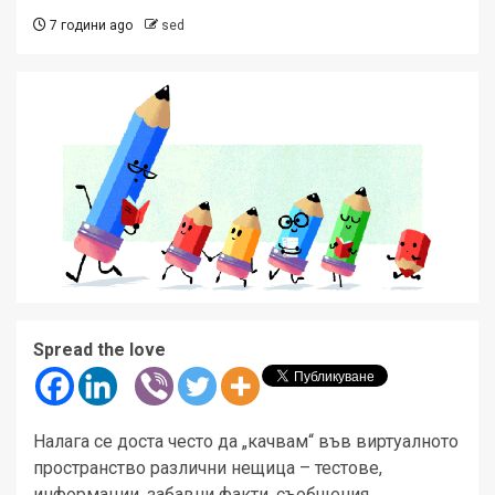
7 години ago
sed
Spread the love
Налага се доста често да „качвам“ във виртуалното
пространство различни нещица – тестове,
информации, забавни факти, съобщения.