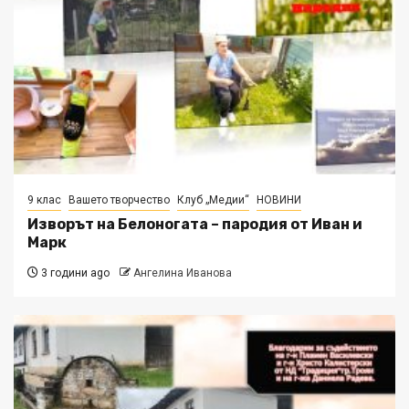
9 клас
Вашето творчество
Клуб „Медии“
НОВИНИ
Изворът на Белоногата – пародия от Иван и
Марк
3 години ago
Ангелина Иванова