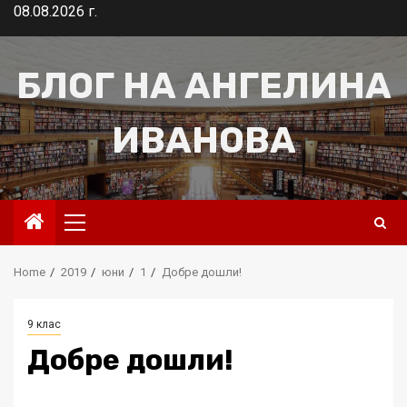
Skip
08.08.2026 г.
to
content
БЛОГ НА АНГЕЛИНА
ИВАНОВА
Primary
Menu
Home
2019
юни
1
Добре дошли!
9 клас
Добре дошли!