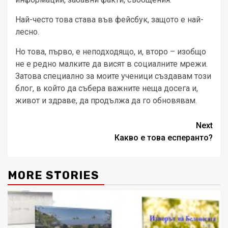
Най-често това става във фейсбук, защото е най-
лесно.
Но това, първо, е неподходящо, и, второ – изобщо
не е редно малките да висят в социалните мрежи.
Затова специално за моите ученици създавам този
блог, в който да събера важните неща досега и,
живот и здраве, да продължа да го обновявам.
Post
Next
Какво е това есперанто?
navigation
MORE STORIES