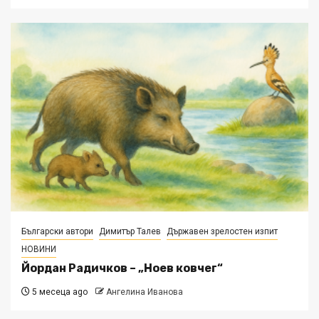
Български автори
Димитър Талев
Държавен зрелостен изпит
НОВИНИ
Йордан Радичков – „Ноев ковчег“
5 месеца ago
Ангелина Иванова