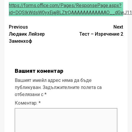
https://forms.office.com/Pages/ResponsePage.aspx?
id=DQSIkWdsW0yxEjajBLZtrQAAAAAAAAAAAAO__dGwJ1
Post
Previous
Next
Людвик Лейзер
Тест – Изречение 2
navigation
Заменхоф
Вашият коментар
Вашият имейл адрес няма да бъде
публикуван.
Задължителните полета са
отбелязани с
*
Коментар:
*