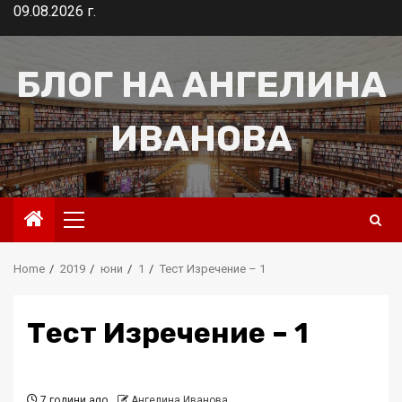
Skip
09.08.2026 г.
to
content
БЛОГ НА АНГЕЛИНА
ИВАНОВА
Primary
Menu
Home
2019
юни
1
Тест Изречение – 1
Тест Изречение – 1
7 години ago
Ангелина Иванова