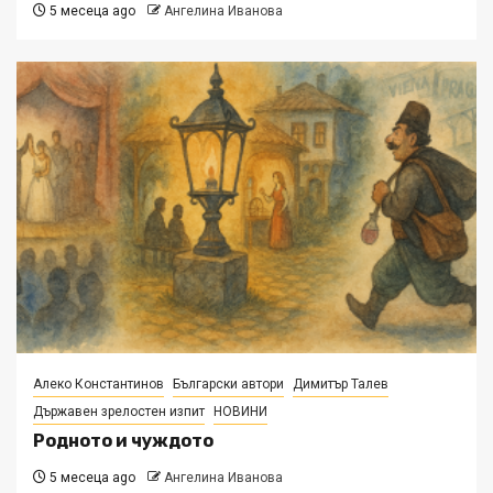
5 месеца ago
Ангелина Иванова
Алеко Константинов
Български автори
Димитър Талев
Държавен зрелостен изпит
НОВИНИ
Родното и чуждото
5 месеца ago
Ангелина Иванова