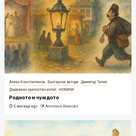
Алеко Константинов
Български автори
Димитър Талев
Държавен зрелостен изпит
НОВИНИ
Родното и чуждото
5 месеца ago
Ангелина Иванова