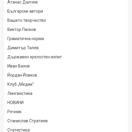
Атанас Далчев
Български автори
Вашето творчество
Виктор Пасков
Граматична норма
Димитър Талев
Държавен зрелостен изпит
Иван Вазов
Йордан Йовков
Клуб „Медии“
Лингвистика
НОВИНИ
Речник
Станислав Стратиев
Статистика