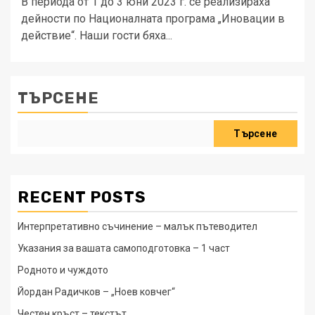
В периода от 1 до 3 юни 2023 г. се реализираха
дейности по Националната програма „Иновации в
действие“. Наши гости бяха...
ТЪРСЕНЕ
Търсене
RECENT POSTS
Интерпретативно съчинение – малък пътеводител
Указания за вашата самоподготовка – 1 част
Родното и чуждото
Йордан Радичков – „Ноев ковчег“
Честен кръст – текстът