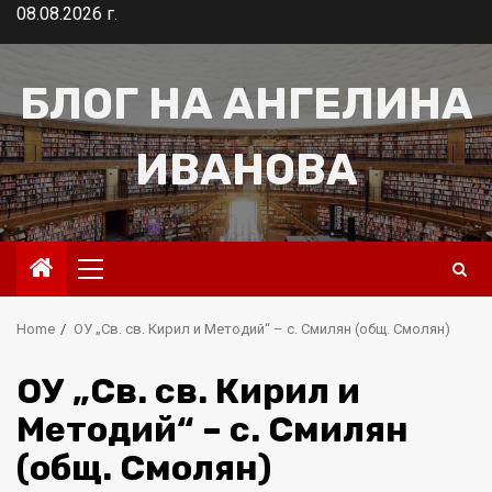
Skip
08.08.2026 г.
to
content
БЛОГ НА АНГЕЛИНА
ИВАНОВА
Primary
Menu
Home
ОУ „Св. св. Кирил и Методий“ – с. Смилян (общ. Смолян)
ОУ „Св. св. Кирил и
Методий“ – с. Смилян
(общ. Смолян)