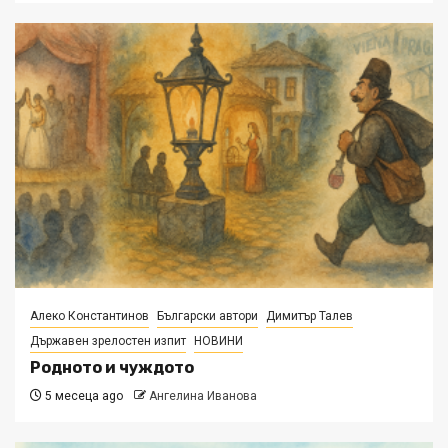
Алеко Константинов
Български автори
Димитър Талев
Държавен зрелостен изпит
НОВИНИ
Родното и чуждото
5 месеца ago
Ангелина Иванова