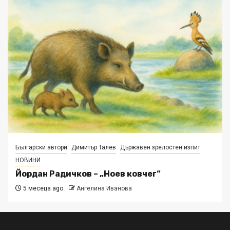
Български автори
Димитър Талев
Държавен зрелостен изпит
НОВИНИ
Йордан Радичков – „Ноев ковчег“
5 месеца ago
Ангелина Иванова