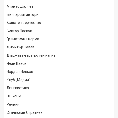
Атанас Далчев
Български автори
Вашето творчество
Виктор Пасков
Граматична норма
Димитър Талев
Държавен зрелостен изпит
Иван Вазов
Йордан Йовков
Клуб „Медии“
Лингвистика
НОВИНИ
Речник
Станислав Стратиев