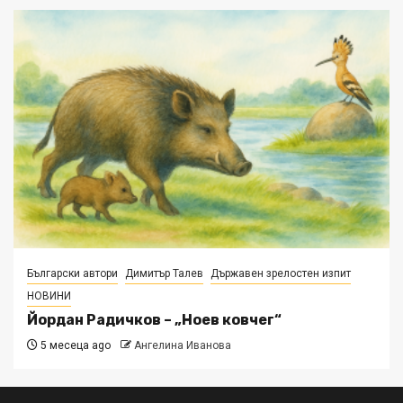
Български автори
Димитър Талев
Държавен зрелостен изпит
НОВИНИ
Йордан Радичков – „Ноев ковчег“
5 месеца ago
Ангелина Иванова