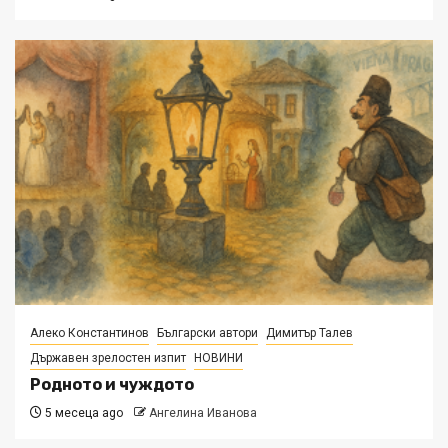
Алеко Константинов
Български автори
Димитър Талев
Държавен зрелостен изпит
НОВИНИ
Родното и чуждото
5 месеца ago
Ангелина Иванова