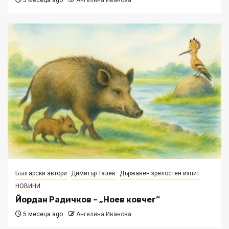
5 месеца ago
Ангелина Иванова
Български автори
Димитър Талев
Държавен зрелостен изпит
НОВИНИ
Йордан Радичков – „Ноев ковчег“
5 месеца ago
Ангелина Иванова