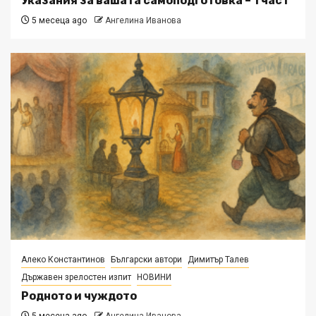
Указания за вашата самоподготовка – 1 част
5 месеца ago
Ангелина Иванова
Алеко Константинов
Български автори
Димитър Талев
Държавен зрелостен изпит
НОВИНИ
Родното и чуждото