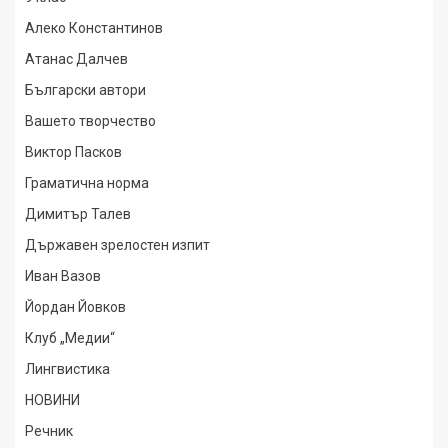
Алеко Константинов
Атанас Далчев
Български автори
Вашето творчество
Виктор Пасков
Граматична норма
Димитър Талев
Държавен зрелостен изпит
Иван Вазов
Йордан Йовков
Клуб „Медии“
Лингвистика
НОВИНИ
Речник