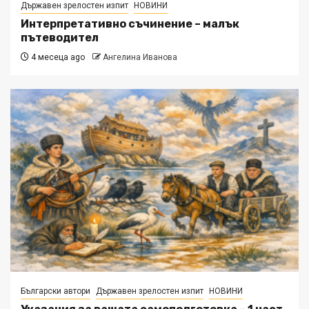
Държавен зрелостен изпит
НОВИНИ
Интерпретативно съчинение – малък
пътеводител
4 месеца ago
Ангелина Иванова
Български автори
Държавен зрелостен изпит
НОВИНИ